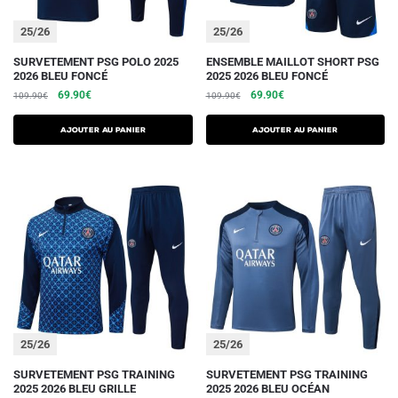
page
page
du
du
25/26
25/26
produit
produit
Ce
Ce
SURVETEMENT PSG POLO 2025
ENSEMBLE MAILLOT SHORT PSG
2026 BLEU FONCÉ
2025 2026 BLEU FONCÉ
produit
produit
Le
Le
Le
Le
69.90
€
69.90
€
109.90
€
109.90
€
a
a
prix
prix
prix
prix
plusieurs
plusieurs
initial
actuel
initial
actuel
AJOUTER AU PANIER
AJOUTER AU PANIER
variations.
était :
est :
variations.
était :
est :
109.90€.
69.90€.
109.90€.
69.90€.
Les
Les
options
options
peuvent
peuvent
être
être
choisies
choisies
sur
sur
la
la
page
page
du
du
25/26
25/26
produit
produit
Ce
Ce
SURVETEMENT PSG TRAINING
SURVETEMENT PSG TRAINING
2025 2026 BLEU GRILLE
2025 2026 BLEU OCÉAN
produit
produit