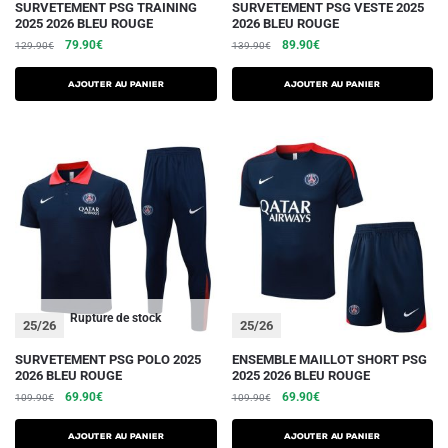
Ce
Ce
SURVETEMENT PSG TRAINING
SURVETEMENT PSG VESTE 2025
2025 2026 BLEU ROUGE
2026 BLEU ROUGE
produit
produit
Le
Le
Le
Le
79.90
€
89.90
€
129.90
€
139.90
€
a
a
prix
prix
prix
prix
plusieurs
plusieurs
initial
actuel
initial
actuel
AJOUTER AU PANIER
AJOUTER AU PANIER
variations.
était :
est :
variations.
était :
est :
129.90€.
79.90€.
139.90€.
89.90€.
Les
Les
options
options
peuvent
peuvent
être
être
choisies
choisies
sur
sur
la
la
page
page
du
du
Rupture de stock
25/26
25/26
produit
produit
Ce
Ce
SURVETEMENT PSG POLO 2025
ENSEMBLE MAILLOT SHORT PSG
2026 BLEU ROUGE
2025 2026 BLEU ROUGE
produit
produit
Le
Le
Le
Le
69.90
€
69.90
€
109.90
€
109.90
€
a
a
prix
prix
prix
prix
plusieurs
plusieurs
initial
actuel
initial
actuel
AJOUTER AU PANIER
AJOUTER AU PANIER