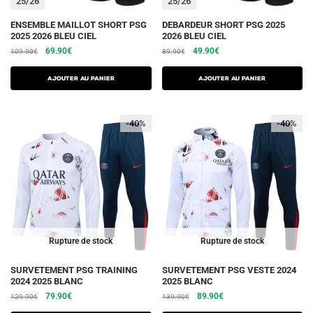
25/26
25/26
produit
produit
Ce
Ce
ENSEMBLE MAILLOT SHORT PSG
DEBARDEUR SHORT PSG 2025
2025 2026 BLEU CIEL
2026 BLEU CIEL
produit
produit
Le
Le
Le
Le
69.90
€
49.90
€
109.90
€
89.90
€
a
a
prix
prix
prix
prix
plusieurs
plusieurs
initial
actuel
initial
actuel
AJOUTER AU PANIER
AJOUTER AU PANIER
variations.
était :
est :
variations.
était :
est :
109.90€.
69.90€.
89.90€.
49.90€.
Les
Les
-40%
-40%
options
options
peuvent
peuvent
être
être
choisies
choisies
sur
sur
la
la
page
page
du
du
Rupture de stock
Rupture de stock
produit
produit
Ce
Ce
SURVETEMENT PSG TRAINING
SURVETEMENT PSG VESTE 2024
2024 2025 BLANC
2025 BLANC
produit
produit
Le
Le
Le
Le
79.90
€
89.90
€
129.90
€
139.90
€
a
a
prix
prix
prix
prix