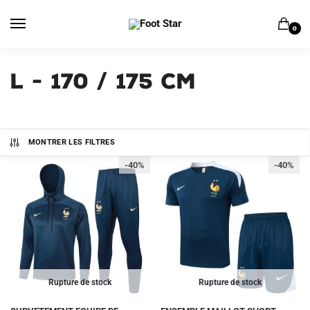
Skip
Skip
to
to
0
navigation
content
L - 170 / 175 cm
MONTRER LES FILTRES
-40%
-40%
Rupture de stock
Rupture de stock