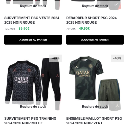
du
du
Rupture de stock
Rupture de stock
produit
produit
Ce
Ce
SURVETEMENT PSG VESTE 2024
DEBARDEUR SHORT PSG 2024
2025 NOIR ROUGE
2025 NOIR ROUGE
produit
produit
Le
Le
Le
Le
89.90
€
49.90
€
139.90
€
79.90
€
a
a
prix
prix
prix
prix
plusieurs
plusieurs
initial
actuel
initial
actuel
AJOUTER AU PANIER
AJOUTER AU PANIER
variations.
était :
est :
variations.
était :
est :
139.90€.
89.90€.
79.90€.
49.90€.
Les
Les
-40%
-40%
options
options
peuvent
peuvent
être
être
choisies
choisies
sur
sur
la
la
page
page
du
du
Rupture de stock
Rupture de stock
produit
produit
Ce
Ce
SURVETEMENT PSG TRAINING
ENSEMBLE MAILLOT SHORT PSG
2024 2025 NOIR MOTIF
2024 2025 NOIR VERT
produit
produit