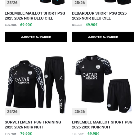
du
du
25/26
25/26
produit
produit
Ce
Ce
ENSEMBLE MAILLOT SHORT PSG
DEBARDEUR SHORT PSG 2025
2025 2026 NOIR BLEU CIEL
2026 NOIR BLEU CIEL
produit
produit
Le
Le
Le
Le
69.90
€
49.90
€
109.90
€
89.90
€
a
a
prix
prix
prix
prix
plusieurs
plusieurs
initial
actuel
initial
actuel
AJOUTER AU PANIER
AJOUTER AU PANIER
variations.
était :
est :
variations.
était :
est :
109.90€.
69.90€.
89.90€.
49.90€.
Les
Les
options
options
peuvent
peuvent
être
être
choisies
choisies
sur
sur
la
la
page
page
du
du
25/26
25/26
produit
produit
Ce
Ce
SURVETEMENT PSG TRAINING
ENSEMBLE MAILLOT SHORT PSG
2025 2026 NOIR NUIT
2025 2026 NOIR NUIT
produit
produit
Le
Le
Le
Le
79.90
€
69.90
€
129.90
€
109.90
€
a
a