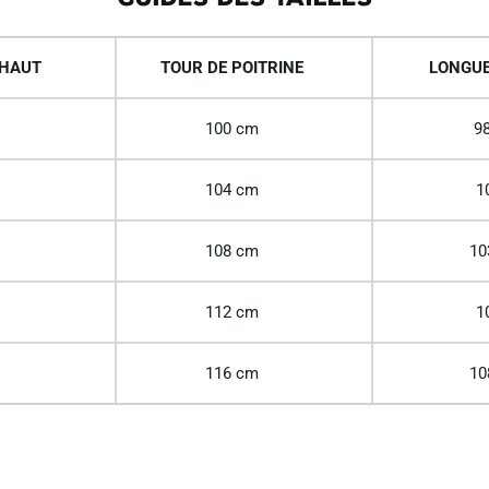
 HAUT
TOUR DE POITRINE
LONGUE
100 cm
98
104 cm
1
108 cm
10
112 cm
1
116 cm
10