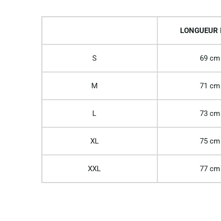
LONGUEUR
S
69 cm
M
71 cm
L
73 cm
XL
75 cm
XXL
77 cm