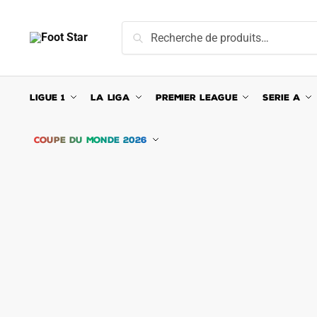
Skip
Skip
to
to
Recherche
Recherche
navigation
content
pour :
LIGUE 1
LA LIGA
PREMIER LEAGUE
SERIE A
COUPE DU MONDE 2026