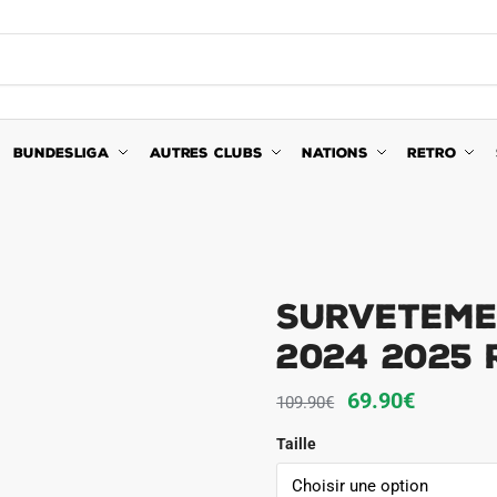
BUNDESLIGA
AUTRES CLUBS
NATIONS
RETRO
Surveteme
2024 2025 
Le
Le
69.90
€
109.90
€
prix
prix
Taille
initial
actuel
était :
est :