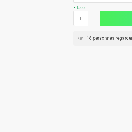
109.90€.
69.90€.
Effacer
quantité
de
Survetement
Barca
18 personnes regarden
Polo
2024
2025
Rose
Clair