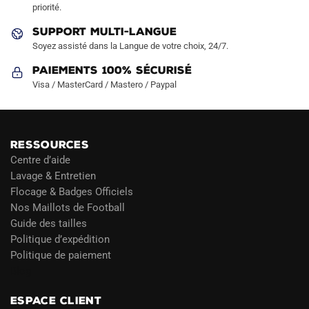
priorité.
du
produit
SUPPORT MULTI-LANGUE
Soyez assisté dans la Langue de votre choix, 24/7.
Paiements 100% Sécurisé
Visa / MasterCard / Mastero / Paypal
RESSOURCES
Centre d’aide
Lavage & Entretien
Flocage & Badges Officiels
Nos Maillots de Football
Guide des tailles
Politique d’expédition
Politique de paiement
Blog
ESPACE CLIENT