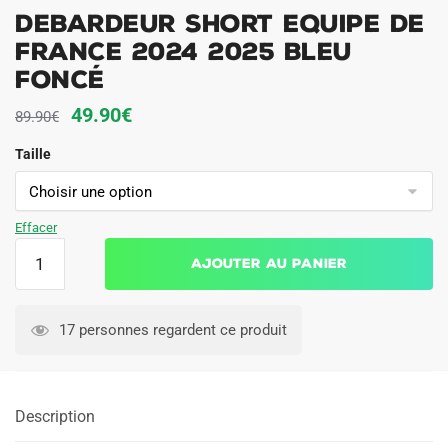
Debardeur Short Equipe de
France 2024 2025 Bleu
Foncé
Le
Le
49.90
€
89.90
€
prix
prix
Taille
initial
actuel
était :
est :
89.90€.
49.90€.
Effacer
quantité
Ajouter au panier
de
Debardeur
Short
17 personnes regardent ce produit
Equipe
de
France
Description
2024
2025