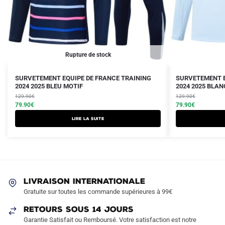
Rupture de stock
Le
Le
Le
Le
Ce
SURVETEMENT EQUIPE DE FRANCE TRAINING
SURVETEMENT E
prix
prix
2024 2025 BLEU MOTIF
prix
prix
2024 2025 BLAN
produit
initial
actuel
initial
actuel
129.90
€
129.90
€
a
était :
est :
79.90
€
était :
est :
79.90
€
plusieurs
129.90€.
79.90€.
129.90€.
79.90€.
Lire la suite
variations.
Les
options
peuvent
être
LIVRAISON INTERNATIONALE
choisies
Gratuite sur toutes les commande supérieures à 99€
sur
RETOURS SOUS 14 JOURS
la
Garantie Satisfait ou Remboursé. Votre satisfaction est notre
page