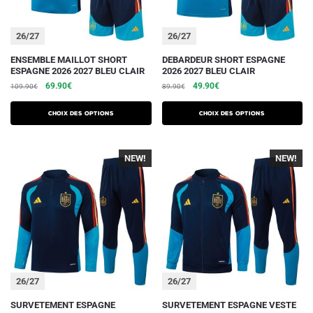
page
page
du
du
26/27
26/27
produit
produit
Ce
Ce
ENSEMBLE MAILLOT SHORT
DEBARDEUR SHORT ESPAGNE
ESPAGNE 2026 2027 BLEU CLAIR
2026 2027 BLEU CLAIR
produit
produit
Le
Le
Le
Le
69.90
€
49.90
€
109.90
€
89.90
€
a
a
prix
prix
prix
prix
plusieurs
plusieurs
initial
actuel
initial
actuel
Choix des options
Choix des options
variations.
était :
est :
variations.
était :
est :
109.90€.
69.90€.
89.90€.
49.90€.
Les
Les
NEW!
NEW!
options
options
peuvent
peuvent
être
être
choisies
choisies
sur
sur
la
la
page
page
du
du
26/27
26/27
produit
produit
Ce
Ce
SURVETEMENT ESPAGNE
SURVETEMENT ESPAGNE VESTE