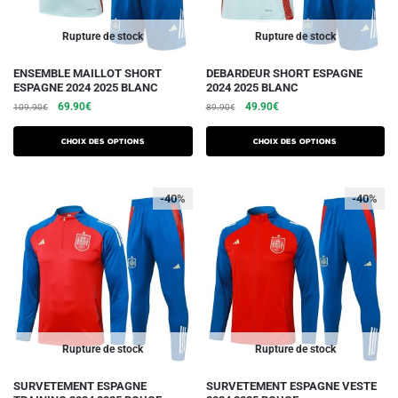
page
page
du
du
Rupture de stock
Rupture de stock
produit
produit
Ce
Ce
ENSEMBLE MAILLOT SHORT
DEBARDEUR SHORT ESPAGNE
ESPAGNE 2024 2025 BLANC
2024 2025 BLANC
produit
produit
Le
Le
Le
Le
69.90
€
49.90
€
109.90
€
89.90
€
a
a
prix
prix
prix
prix
plusieurs
plusieurs
initial
actuel
initial
actuel
Choix des options
Choix des options
variations.
était :
est :
variations.
était :
est :
109.90€.
69.90€.
89.90€.
49.90€.
Les
Les
-40%
-40%
options
options
peuvent
peuvent
être
être
choisies
choisies
sur
sur
la
la
page
page
du
du
Rupture de stock
Rupture de stock
produit
produit
Ce
Ce
SURVETEMENT ESPAGNE
SURVETEMENT ESPAGNE VESTE