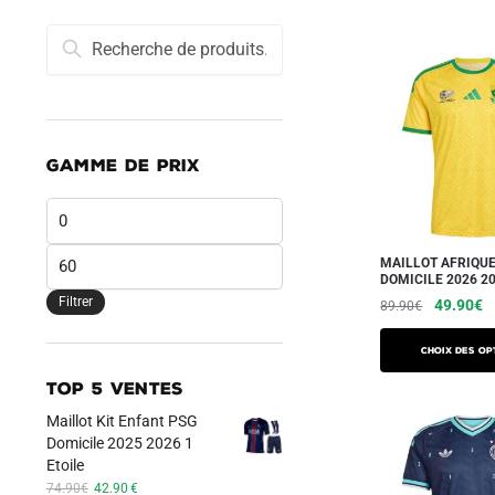
Recherche
Recherche
pour :
GAMME DE PRIX
Prix
min
Prix
MAILLOT AFRIQUE
DOMICILE 2026 2
max
Filtrer
Le
L
49.90
€
89.90
€
prix
pr
Ce
initial
a
Choix des op
produit
était :
es
TOP 5 VENTES
a
89.90€.
4
Maillot Kit Enfant PSG
plusieurs
Domicile 2025 2026 1
variations.
Etoile
Les
Le
Le
74.90
€
42.90
€