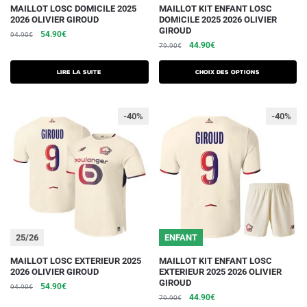
Ce
MAILLOT LOSC DOMICILE 2025
MAILLOT KIT ENFANT LOSC
2026 OLIVIER GIROUD
DOMICILE 2025 2026 OLIVIER
produit
GIROUD
Le
Le
54.90
€
94.90
€
a
Le
Le
44.90
€
prix
prix
79.90
€
plusieurs
prix
prix
initial
actuel
initial
actuel
était :
est :
variations.
Lire la suite
Choix des options
était :
est :
94.90€.
54.90€.
Les
79.90€.
44.90€.
options
-40%
-40%
peuvent
être
choisies
sur
la
page
du
25/26
ENFANT
produit
Ce
Ce
MAILLOT LOSC EXTERIEUR 2025
MAILLOT KIT ENFANT LOSC
2026 OLIVIER GIROUD
EXTERIEUR 2025 2026 OLIVIER
produit
produit
GIROUD
Le
Le
54.90
€
94.90
€
a
a
Le
Le
44.90
€
prix
prix
79.90
€