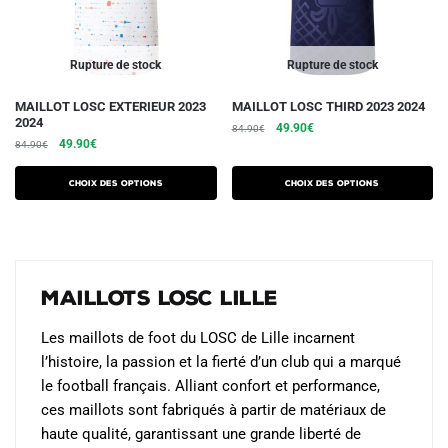
la
la
page
page
du
du
Rupture de stock
Rupture de stock
produit
produit
Ce
Ce
MAILLOT LOSC EXTERIEUR 2023
MAILLOT LOSC THIRD 2023 2024
2024
Le
Le
produit
produit
49.90
€
84.90
€
Le
Le
49.90
€
84.90
€
prix
prix
a
a
prix
prix
initial
actuel
plusieurs
plusieurs
initial
actuel
était :
est :
Choix des options
Choix des options
variations.
était :
est :
variations.
84.90€.
49.90€.
84.90€.
49.90€.
Les
Les
options
options
peuvent
peuvent
Maillots LOSC Lille
être
être
choisies
choisies
Les maillots de foot du LOSC de Lille incarnent
sur
sur
l’histoire, la passion et la fierté d’un club qui a marqué
la
la
le football français. Alliant confort et performance,
page
page
ces maillots sont fabriqués à partir de matériaux de
du
du
haute qualité, garantissant une grande liberté de
produit
produit