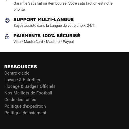
Garantie Satisfait ou Remboursé. Votre satisfaction est notre
priorité.
SUPPORT MULTI-LANGUE
Soyez assisté dans la Langue de votre choix, 24/7.
Paiements 100% Sécurisé
Visa / MasterCard / Mastero / Paypal
RESSOURCES
Centre d’aide
Lavage & Entretien
Flocage & Badges Officiels
Nos Maillots de Football
Guide des tailles
Politique d’expédition
Politique de paiement
Blog