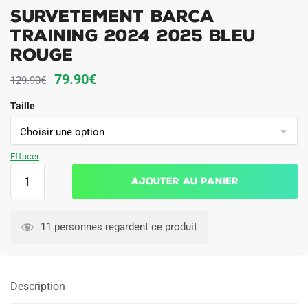
Survetement Barca
Training 2024 2025 Bleu
Rouge
Le
Le
79.90
€
129.90
€
prix
prix
Taille
initial
actuel
était :
est :
129.90€.
79.90€.
Effacer
quantité
Ajouter au panier
de
Survetement
Barca
11 personnes regardent ce produit
Training
2024
2025
Description
Bleu
Rouge