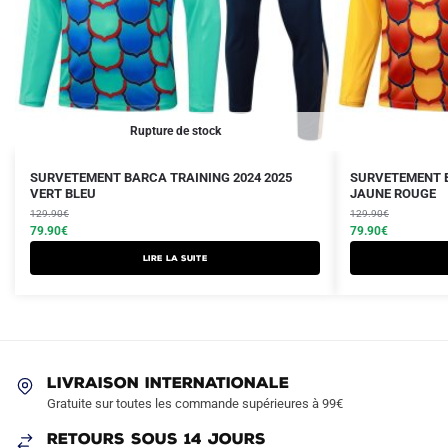
Rupture de stock
Le
Le
Le
Le
SURVETEMENT BARCA TRAINING 2024 2025
SURVETEMENT B
prix
prix
VERT BLEU
prix
prix
JAUNE ROUGE
initial
actuel
initial
actuel
129.90
€
129.90
€
était :
est :
79.90
€
était :
est :
79.90
€
129.90€.
79.90€.
129.90€.
79.90€.
Lire la suite
LIVRAISON INTERNATIONALE
Gratuite sur toutes les commande supérieures à 99€
RETOURS SOUS 14 JOURS