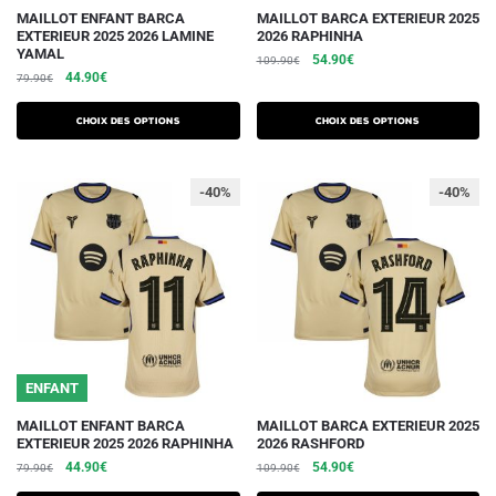
Ce
Ce
MAILLOT ENFANT BARCA
MAILLOT BARCA EXTERIEUR 2025
EXTERIEUR 2025 2026 LAMINE
2026 RAPHINHA
produit
produit
YAMAL
Le
Le
54.90
€
109.90
€
a
a
Le
Le
44.90
€
79.90
€
prix
prix
plusieurs
plusieurs
prix
prix
initial
actuel
initial
actuel
variations.
variations.
était :
est :
Choix des options
Choix des options
était :
est :
109.90€.
54.90€.
Les
Les
79.90€.
44.90€.
options
options
-40%
-40%
peuvent
peuvent
être
être
choisies
choisies
sur
sur
la
la
page
page
du
du
ENFANT
produit
produit
Ce
Ce
MAILLOT ENFANT BARCA
MAILLOT BARCA EXTERIEUR 2025
EXTERIEUR 2025 2026 RAPHINHA
2026 RASHFORD
produit
produit
Le
Le
Le
Le
44.90
€
54.90
€
79.90
€
109.90
€
a
a
prix
prix
prix
prix