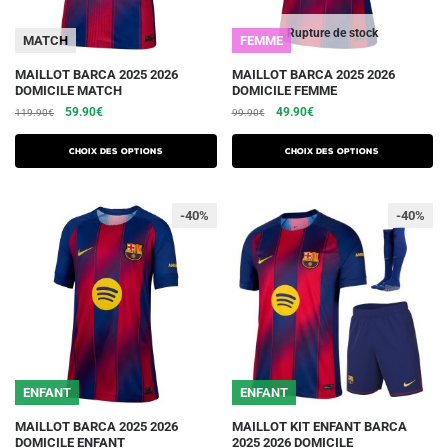
page
page
du
du
Rupture de stock
MATCH
FEMME
produit
produit
Ce
Ce
MAILLOT BARCA 2025 2026
MAILLOT BARCA 2025 2026
DOMICILE MATCH
DOMICILE FEMME
produit
produit
Le
Le
Le
Le
59.90
€
49.90
€
119.90
€
99.90
€
a
a
prix
prix
prix
prix
plusieurs
plusieurs
initial
actuel
initial
actuel
Choix des options
Choix des options
variations.
était :
est :
variations.
était :
est :
119.90€.
59.90€.
99.90€.
49.90€.
Les
Les
-40%
-40%
options
options
peuvent
peuvent
être
être
choisies
choisies
sur
sur
la
la
page
page
du
du
ENFANT
ENFANT
produit
produit
Ce
Ce
MAILLOT BARCA 2025 2026
MAILLOT KIT ENFANT BARCA
DOMICILE ENFANT
2025 2026 DOMICILE