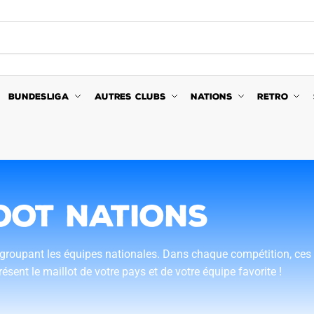
BUNDESLIGA
AUTRES CLUBS
NATIONS
RETRO
OOT NATIONS
regroupant les équipes nationales. Dans chaque compétition, ce
nt le maillot de votre pays et de votre équipe favorite !