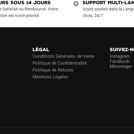
URS SOUS 14 JOURS
SUPPORT MULTI-LA
e Satisfait ou Remboursé. Votre
Soyez assisté dans la Langu
tion est notre priorité.
choix, 24/7.
LÉGAL
SUIVEZ-
Conditions Générales de Vente
Instagram
Facebook
Politique de Confidentialité
Messenger
Politique de Retours
Mentions Légales