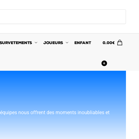
SURVETEMENTS
JOUEURS
ENFANT
0.00
€
0
s équipes nous offrent des moments inoubliables et