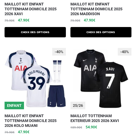
Ce
Ce
MAILLOT KIT ENFANT
MAILLOT KIT ENFANT
TOTTENHAM DOMICILE 2025
TOTTENHAM DOMICILE 2025
produit
produit
2026 XAVI
2026 MADDISON
a
a
Le
Le
Le
Le
47.90
€
47.90
€
79.90
€
79.90
€
plusieurs
plusieurs
prix
prix
prix
prix
initial
actuel
initial
actuel
variations.
variations.
Choix des options
Choix des options
était :
est :
était :
est :
Les
Les
79.90€.
47.90€.
79.90€.
47.90€.
options
options
-40%
-40%
peuvent
peuvent
être
être
choisies
choisies
sur
sur
la
la
page
page
du
du
ENFANT
25/26
produit
produit
Ce
Ce
MAILLOT KIT ENFANT
MAILLOT TOTTENHAM
TOTTENHAM DOMICILE 2025
EXTERIEUR 2025 2026 XAVI
produit
produit
2026 KOLO MUANI
Le
Le
54.90
€
109.90
€
a
a
Le
Le
47.90
€
79.90
€
prix
prix