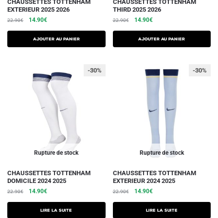
CHAUSSETTES TOTTENHAM
CHAUSSETTES TOTTENHAM
EXTERIEUR 2025 2026
THIRD 2025 2026
Le
Le
Le
Le
14.90
€
14.90
€
22.90
€
22.90
€
prix
prix
prix
prix
initial
actuel
initial
actuel
Ajouter au panier
Ajouter au panier
était :
est :
était :
est :
22.90€.
14.90€.
22.90€.
14.90€.
-30%
-30%
Rupture de stock
Rupture de stock
CHAUSSETTES TOTTENHAM
CHAUSSETTES TOTTENHAM
DOMICILE 2024 2025
EXTERIEUR 2024 2025
Le
Le
Le
Le
14.90
€
14.90
€
22.90
€
22.90
€
prix
prix
prix
prix
initial
actuel
initial
actuel
Lire la suite
Lire la suite