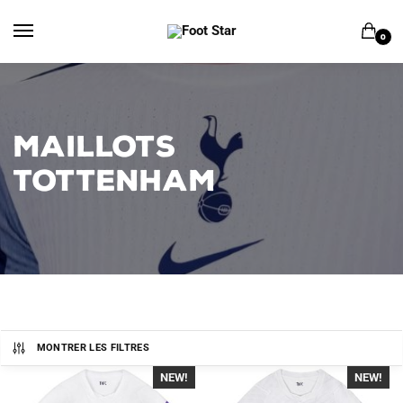
Skip
Skip
to
to
0
navigation
content
MAILLOTS
TOTTENHAM
MONTRER LES FILTRES
NEW!
-40%
NEW!
-40%