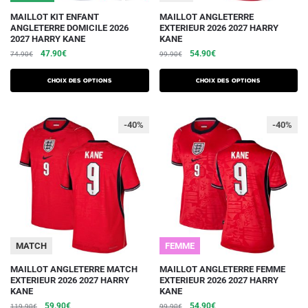
Ce
Ce
MAILLOT KIT ENFANT
MAILLOT ANGLETERRE
ANGLETERRE DOMICILE 2026
EXTERIEUR 2026 2027 HARRY
produit
produit
2027 HARRY KANE
KANE
a
a
Le
Le
Le
Le
47.90
€
54.90
€
74.90
€
99.90
€
plusieurs
plusieurs
prix
prix
prix
prix
initial
actuel
initial
actuel
variations.
variations.
Choix des options
Choix des options
était :
est :
était :
est :
Les
Les
74.90€.
47.90€.
99.90€.
54.90€.
options
options
-40%
-40%
peuvent
peuvent
être
être
choisies
choisies
sur
sur
la
la
page
page
du
du
MATCH
FEMME
produit
produit
Ce
Ce
MAILLOT ANGLETERRE MATCH
MAILLOT ANGLETERRE FEMME
EXTERIEUR 2026 2027 HARRY
EXTERIEUR 2026 2027 HARRY
produit
produit
KANE
KANE
a
a
Le
Le
Le
Le
59.90
€
54.90
€
119.90
€
99.90
€