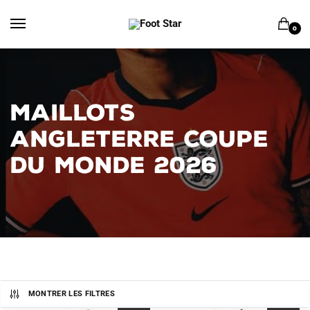
Skip
Skip
to
to
0
navigation
content
MAILLOTS
ANGLETERRE COUPE
DU MONDE 2026
MONTRER LES FILTRES