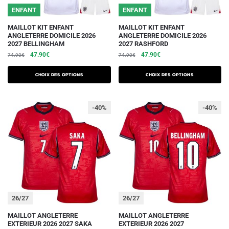
ENFANT
ENFANT
produit
produit
Ce
Ce
MAILLOT KIT ENFANT
MAILLOT KIT ENFANT
ANGLETERRE DOMICILE 2026
ANGLETERRE DOMICILE 2026
produit
produit
2027 BELLINGHAM
2027 RASHFORD
a
a
Le
Le
Le
Le
47.90
€
47.90
€
74.90
€
74.90
€
plusieurs
plusieurs
prix
prix
prix
prix
initial
actuel
initial
actuel
variations.
variations.
Choix des options
Choix des options
était :
est :
était :
est :
Les
Les
74.90€.
47.90€.
74.90€.
47.90€.
options
options
-40%
-40%
peuvent
peuvent
être
être
choisies
choisies
sur
sur
la
la
page
page
du
du
26/27
26/27
produit
produit
Ce
Ce
MAILLOT ANGLETERRE
MAILLOT ANGLETERRE
EXTERIEUR 2026 2027 SAKA
EXTERIEUR 2026 2027
produit
produit