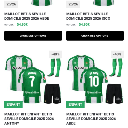
du
du
25/26
25/26
produit
produit
Ce
Ce
MAILLOT BETIS SEVILLE
MAILLOT BETIS SEVILLE
DOMICILE 2025 2026 ABDE
DOMICILE 2025 2026 ISCO
produit
produit
Le
Le
Le
Le
54.90
€
54.90
€
99.90
€
99.90
€
a
a
prix
prix
prix
prix
plusieurs
plusieurs
initial
actuel
initial
actuel
Choix des options
Choix des options
variations.
était :
est :
variations.
était :
est :
99.90€.
54.90€.
99.90€.
54.90€.
Les
Les
-40%
-40%
options
options
peuvent
peuvent
être
être
choisies
choisies
sur
sur
la
la
page
page
du
du
ENFANT
ENFANT
produit
produit
Ce
Ce
MAILLOT KIT ENFANT BETIS
MAILLOT KIT ENFANT BETIS
SEVILLE DOMICILE 2025 2026
SEVILLE DOMICILE 2025 2026
produit
produit
ANTONY
ABDE
a
a