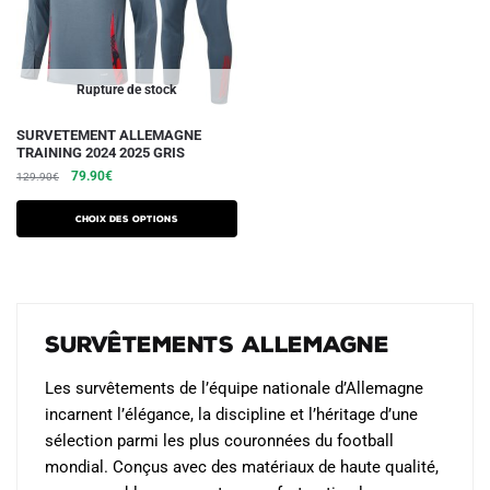
sur
sur
la
la
page
page
du
du
Rupture de stock
produit
produit
Ce
SURVETEMENT ALLEMAGNE
TRAINING 2024 2025 GRIS
produit
Le
Le
79.90
€
129.90
€
a
prix
prix
plusieurs
initial
actuel
Choix des options
variations.
était :
est :
129.90€.
79.90€.
Les
options
peuvent
Survêtements Allemagne
être
choisies
Les survêtements de l’équipe nationale d’Allemagne
sur
incarnent l’élégance, la discipline et l’héritage d’une
la
sélection parmi les plus couronnées du football
page
mondial. Conçus avec des matériaux de haute qualité,
du