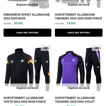
du
du
Rupture de stock
Rupture de stock
produit
produit
Ce
Ce
DEBARDEUR SHORT ALLEMAGNE
SURVETEMENT ALLEMAGNE
2024 2025 NOIR
TRAINING 2024 2025 NOIR FONCÉ
produit
produit
Le
Le
Le
Le
49.90
€
79.90
€
89.90
€
129.90
€
a
a
prix
prix
prix
prix
plusieurs
plusieurs
initial
actuel
initial
actuel
Choix des options
Choix des options
variations.
était :
est :
variations.
était :
est :
89.90€.
49.90€.
129.90€.
79.90€.
Les
Les
-40%
-40%
options
options
peuvent
peuvent
être
être
choisies
choisies
sur
sur
la
la
page
page
du
du
Rupture de stock
Rupture de stock
produit
produit
Ce
Ce
SURVETEMENT ALLEMAGNE
SURVETEMENT ALLEMAGNE
VESTE 2024 2025 NOIR FONCÉ
TRAINING 2024 2025 VIOLET
produit
produit