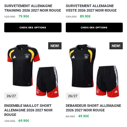
Ce
Ce
SURVETEMENT ALLEMAGNE
SURVETEMENT ALLEMAGNE
TRAINING 2026 2027 NOIR ROUGE
VESTE 2026 2027 NOIR ROUGE
produit
produit
Le
Le
Le
Le
79.90
€
89.90
€
129.90
€
139.90
€
a
a
prix
prix
prix
prix
plusieurs
plusieurs
initial
actuel
initial
actuel
Choix des options
Choix des options
variations.
était :
est :
variations.
était :
est :
129.90€.
79.90€.
139.90€.
89.90€.
Les
Les
NEW!
NEW!
options
options
peuvent
peuvent
être
être
choisies
choisies
sur
sur
la
la
page
page
du
du
26/27
26/27
produit
produit
Ce
Ce
ENSEMBLE MAILLOT SHORT
DEBARDEUR SHORT ALLEMAGNE
ALLEMAGNE 2026 2027 NOIR
2026 2027 NOIR ROUGE
produit
produit
ROUGE
Le
Le
49.90
€
89.90
€
a
a
Le
Le
69.90
€
109.90
€
prix
prix
plusieurs
plusieurs
prix
prix
initial
actuel