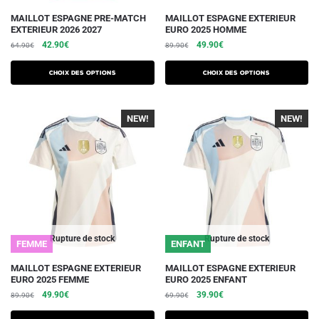
produit
produit
Ce
Ce
MAILLOT ESPAGNE PRE-MATCH
MAILLOT ESPAGNE EXTERIEUR
EXTERIEUR 2026 2027
EURO 2025 HOMME
produit
produit
Le
Le
Le
Le
42.90
€
49.90
€
64.90
€
89.90
€
a
a
prix
prix
prix
prix
plusieurs
plusieurs
initial
actuel
initial
actuel
Choix des options
Choix des options
variations.
était :
est :
variations.
était :
est :
64.90€.
42.90€.
89.90€.
49.90€.
Les
Les
NEW!
-40%
NEW!
-40%
options
options
peuvent
peuvent
être
être
choisies
choisies
sur
sur
la
la
page
page
du
du
Rupture de stock
Rupture de stock
FEMME
ENFANT
produit
produit
Ce
MAILLOT ESPAGNE EXTERIEUR
MAILLOT ESPAGNE EXTERIEUR
EURO 2025 FEMME
EURO 2025 ENFANT
produit
Le
Le
Le
Le
49.90
€
39.90
€
89.90
€
69.90
€
a
prix
prix
prix
prix