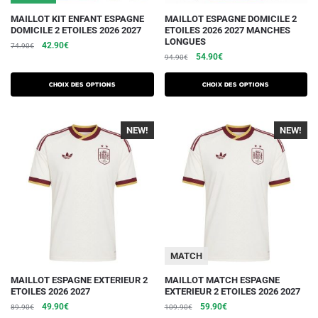
produit
produit
Ce
Ce
MAILLOT KIT ENFANT ESPAGNE
MAILLOT ESPAGNE DOMICILE 2
DOMICILE 2 ETOILES 2026 2027
ETOILES 2026 2027 MANCHES
produit
produit
LONGUES
Le
Le
42.90
€
74.90
€
a
a
Le
Le
54.90
€
prix
prix
94.90
€
plusieurs
plusieurs
prix
prix
initial
actuel
initial
actuel
variations.
était :
est :
variations.
Choix des options
Choix des options
était :
est :
74.90€.
42.90€.
Les
Les
94.90€.
54.90€.
options
options
NEW!
-40%
NEW!
-40%
peuvent
peuvent
être
être
choisies
choisies
sur
sur
la
la
page
page
du
du
MATCH
produit
produit
Ce
Ce
MAILLOT ESPAGNE EXTERIEUR 2
MAILLOT MATCH ESPAGNE
ETOILES 2026 2027
EXTERIEUR 2 ETOILES 2026 2027
produit
produit
Le
Le
Le
Le
49.90
€
59.90
€
89.90
€
109.90
€
a
a