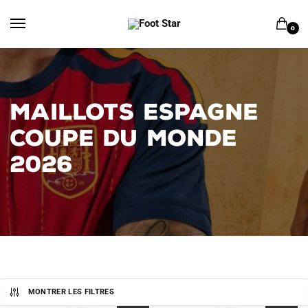
Skip
Skip
to
to
0
navigation
content
MAILLOTS ESPAGNE
COUPE DU MONDE
2026
MONTRER LES FILTRES