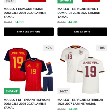
26/27
ENFANT
produit
produit
Ce
MAILLOT ESPAGNE FEMME
MAILLOT ESPAGNE ENFANT
DOMICILE 2026 2027 LAMINE
DOMICILE 2026 2027 LAMINE
produit
YAMAL
YAMAL
a
Le
Le
Le
Le
54.90
€
44.90
€
99.90
€
74.90
€
plusieurs
prix
prix
prix
prix
initial
actuel
initial
actuel
variations.
Choix des options
Lire la suite
était :
est :
était :
est :
Les
99.90€.
54.90€.
74.90€.
44.90€.
options
-40%
-40%
peuvent
être
choisies
sur
la
page
du
ENFANT
26/27
produit
Ce
Ce
MAILLOT KIT ENFANT ESPAGNE
MAILLOT ESPAGNE EXTERIEUR
DOMICILE 2026 2027 LAMINE
2026 2027 LAMINE YAMAL
produit
produit
YAMAL
Le
Le
54.90
€
99.90
€