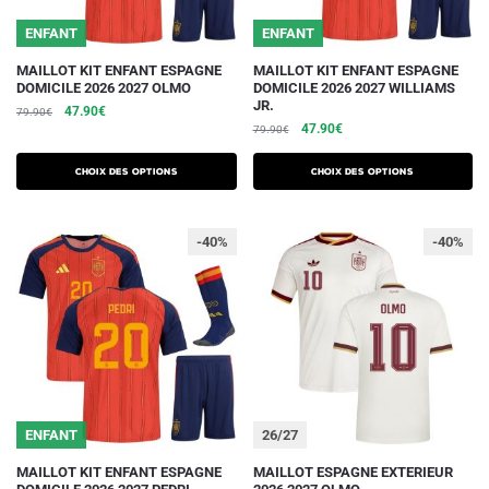
page
page
du
du
ENFANT
ENFANT
produit
produit
Ce
Ce
MAILLOT KIT ENFANT ESPAGNE
MAILLOT KIT ENFANT ESPAGNE
DOMICILE 2026 2027 OLMO
DOMICILE 2026 2027 WILLIAMS
produit
produit
JR.
Le
Le
47.90
€
79.90
€
a
a
Le
Le
47.90
€
prix
prix
79.90
€
plusieurs
plusieurs
prix
prix
initial
actuel
initial
actuel
variations.
était :
est :
variations.
Choix des options
Choix des options
était :
est :
79.90€.
47.90€.
Les
Les
79.90€.
47.90€.
options
options
-40%
-40%
peuvent
peuvent
être
être
choisies
choisies
sur
sur
la
la
page
page
du
du
ENFANT
26/27
produit
produit
Ce
Ce
MAILLOT KIT ENFANT ESPAGNE
MAILLOT ESPAGNE EXTERIEUR