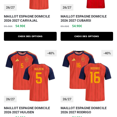
du
du
26/27
26/27
produit
produit
Ce
Ce
MAILLOT ESPAGNE DOMICILE
MAILLOT ESPAGNE DOMICILE
2026 2027 CARVAJAL
2026 2027 CUBARSI
produit
produit
Le
Le
Le
Le
54.90
€
54.90
€
99.90
€
99.90
€
a
a
prix
prix
prix
prix
plusieurs
plusieurs
initial
actuel
initial
actuel
Choix des options
Choix des options
variations.
était :
est :
variations.
était :
est :
99.90€.
54.90€.
99.90€.
54.90€.
Les
Les
-40%
-40%
options
options
peuvent
peuvent
être
être
choisies
choisies
sur
sur
la
la
page
page
du
du
26/27
26/27
produit
produit
Ce
Ce
MAILLOT ESPAGNE DOMICILE
MAILLOT ESPAGNE DOMICILE
2026 2027 HUIJSEN
2026 2027 RODRIGO
produit
produit