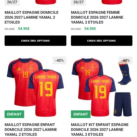
26/27
26/27
produit
produit
Ce
Ce
MAILLOT ESPAGNE DOMICILE
MAILLOT ESPAGNE FEMME
2026 2027 LAMINE YAMAL 2
DOMICILE 2026 2027 LAMINE
produit
produit
ETOILES
YAMAL 2 ETOILES
a
a
Le
Le
Le
Le
54.90
€
54.90
€
99.90
€
99.90
€
plusieurs
plusieurs
prix
prix
prix
prix
initial
actuel
initial
actuel
variations.
variations.
Choix des options
Choix des options
était :
est :
était :
est :
Les
Les
99.90€.
54.90€.
99.90€.
54.90€.
options
options
-40%
-40%
peuvent
peuvent
être
être
choisies
choisies
sur
sur
la
la
page
page
du
du
ENFANT
ENFANT
produit
produit
Ce
Ce
MAILLOT ESPAGNE ENFANT
MAILLOT KIT ENFANT ESPAGNE
DOMICILE 2026 2027 LAMINE
DOMICILE 2026 2027 LAMINE
produit
produit
YAMAL 2 ETOILES
YAMAL 2 ETOILES