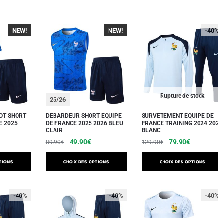
NEW!
NEW!
-40
Rupture de stock
25/26
OT SHORT
DEBARDEUR SHORT EQUIPE
SURVETEMENT EQUIPE DE
E 2025
DE FRANCE 2025 2026 BLEU
FRANCE TRAINING 2024 20
CLAIR
BLANC
Le
Le
Le
Le
Le
49.90
€
79.90
€
89.90
€
129.90
€
prix
prix
prix
prix
prix
Ce
Ce
actuel
initial
actuel
initial
actuel
tions
Choix des options
Choix des options
produit
produit
est :
était :
est :
était :
est :
a
a
€.
69.90€.
89.90€.
49.90€.
129.90€.
79.90€.
plusieurs
plusieurs
-40%
-40%
-40
variations.
variations.