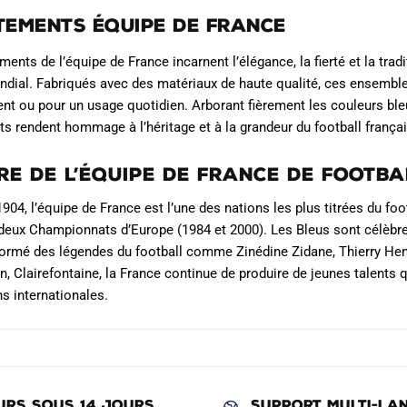
Les
tements Équipe de France
options
peuvent
ments de l’équipe de France incarnent l’élégance, la fierté et la trad
être
ndial. Fabriqués avec des matériaux de haute qualité, ces ensembles
choisies
ent ou pour un usage quotidien. Arborant fièrement les couleurs ble
s rendent hommage à l’héritage et à la grandeur du football françai
sur
la
ire de l’Équipe de France de Footba
page
du
904, l’équipe de France est l’une des nations les plus titrées du f
produit
 deux Championnats d’Europe (1984 et 2000). Les Bleus sont célèbres 
formé des légendes du football comme Zinédine Zidane, Thierry Henr
n, Clairefontaine, la France continue de produire de jeunes talents
s internationales.
URS SOUS 14 JOURS
SUPPORT MULTI-LA