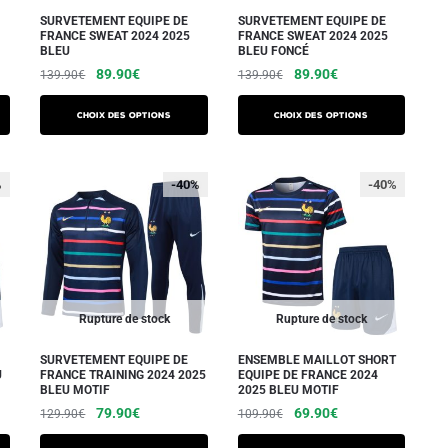
sur
sur
SURVETEMENT EQUIPE DE
SURVETEMENT EQUIPE DE
FRANCE SWEAT 2024 2025
FRANCE SWEAT 2024 2025
la
la
BLEU
BLEU FONCÉ
page
page
Le
Le
Le
Le
89.90
€
89.90
€
139.90
€
139.90
€
du
du
prix
prix
prix
prix
Ce
Ce
initial
actuel
initial
actuel
produit
produit
Choix des options
Choix des options
produit
produit
était :
est :
était :
est :
a
a
139.90€.
89.90€.
139.90€.
89.90€.
plusieurs
plusieurs
%
-40%
-40%
variations.
variations.
Les
Les
options
options
peuvent
peuvent
être
être
Rupture de stock
Rupture de stock
choisies
choisies
sur
sur
SURVETEMENT EQUIPE DE
ENSEMBLE MAILLOT SHORT
U
FRANCE TRAINING 2024 2025
EQUIPE DE FRANCE 2024
la
la
BLEU MOTIF
2025 BLEU MOTIF
page
page
Le
Le
Le
Le
79.90
€
69.90
€
129.90
€
109.90
€
du
du
prix
prix
prix
prix
Ce
Ce