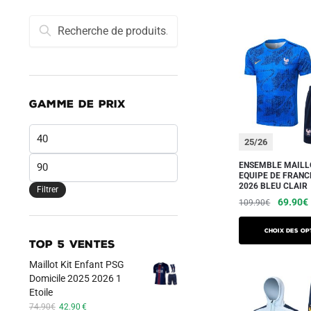
Recherche
Recherche
pour :
GAMME DE PRIX
Prix
25/26
min
Prix
ENSEMBLE MAILL
EQUIPE DE FRANC
max
2026 BLEU CLAIR
Filtrer
Le
69.90
€
109.90
€
prix
Ce
initial
Choix des op
produit
TOP 5 VENTES
était :
a
109.90
Maillot Kit Enfant PSG
plusieurs
Domicile 2025 2026 1
Etoile
variations.
Le
Le
74.90
€
42.90
€