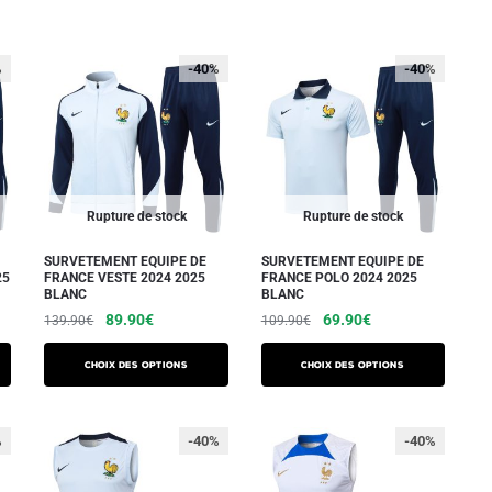
%
-40%
-40%
Rupture de stock
Rupture de stock
SURVETEMENT EQUIPE DE
SURVETEMENT EQUIPE DE
25
FRANCE VESTE 2024 2025
FRANCE POLO 2024 2025
BLANC
BLANC
Le
Le
Le
Le
89.90
€
69.90
€
139.90
€
109.90
€
prix
prix
prix
prix
Ce
Ce
initial
actuel
initial
actuel
Choix des options
Choix des options
produit
produit
était :
est :
était :
est :
a
a
139.90€.
89.90€.
109.90€.
69.90€.
plusieurs
plusieurs
%
-40%
-40%
variations.
variations.