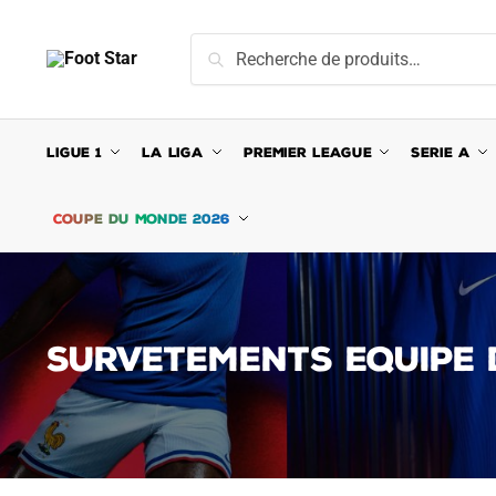
Skip
Skip
to
to
Recherche
Recherche
navigation
content
pour :
LIGUE 1
LA LIGA
PREMIER LEAGUE
SERIE A
COUPE DU MONDE 2026
SURVETEMENTS EQUIPE 