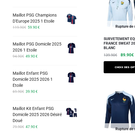
Les
prix
prix
options
initial
actuel
Maillot PSG Champions
peuvent
était :
est :
D'Europe 2025 1 Etoile
74.90€.
42.90€.
être
Le
Le
Rupture de 
119.90
€
59.90
€
choisies
prix
prix
sur
initial
actuel
SURVETEMENT EQ
FRANCE SWEAT 20
Maillot PSG Domicile 2025
était :
est :
la
BLANC
2026 1 Etoile
119.90€.
59.90€.
page
Le
89.90
€
139.90
€
Le
Le
94.90
€
49.90
€
du
prix
prix
prix
Ce
initial
initial
actuel
produit
Choix des op
produit
Maillot Enfant PSG
était :
est :
était :
Domicile 2025 2026 1
a
94.90€.
49.90€.
139.90
Etoile
plusieurs
Le
Le
69.90
€
39.90
€
variations.
prix
prix
Les
initial
actuel
Maillot Kit Enfant PSG
était :
est :
options
Domicile 2025 2026 Désiré
69.90€.
39.90€.
peuvent
Doué
être
Le
Le
79.90
€
47.90
€
Rupture de 
prix
prix
choisies