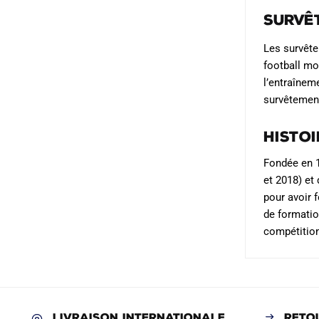
Les
Survê
options
peuvent
Les survête
être
football mo
choisies
l’entraînem
sur
survêtement
la
Histo
page
du
Fondée en 1
produit
et 2018) et
pour avoir 
de formatio
compétition
LIVRAISON INTERNATIONALE
RETO