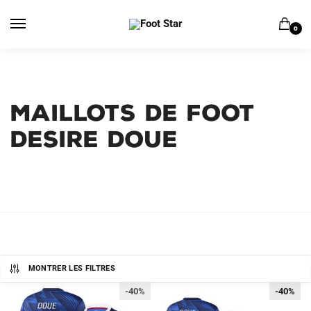
Skip
Skip
to
to
0
navigation
content
MAILLOTS DE FOOT
DESIRE DOUE
MONTRER LES FILTRES
-40%
-40%
-40%