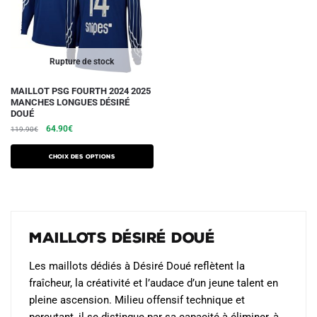
sur
sur
la
la
page
page
du
du
Rupture de stock
produit
produit
Ce
MAILLOT PSG FOURTH 2024 2025
MANCHES LONGUES DÉSIRÉ
produit
DOUÉ
a
Le
Le
64.90
€
119.90
€
plusieurs
prix
prix
initial
actuel
variations.
Choix des options
était :
est :
Les
119.90€.
64.90€.
options
peuvent
être
Maillots Désiré Doué
choisies
sur
Les maillots dédiés à Désiré Doué reflètent la
la
fraîcheur, la créativité et l’audace d’un jeune talent en
page
pleine ascension. Milieu offensif technique et
du
percutant, il se distingue par sa capacité à éliminer, à