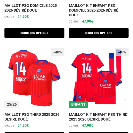
produit
produit
Ce
Ce
MAILLOT PSG DOMICILE 2025
MAILLOT KIT ENFANT PSG
2026 DÉSIRÉ DOUÉ
DOMICILE 2025 2026 DÉSIRÉ
produit
produit
DOUÉ
Le
Le
54.90
€
99.90
€
a
a
Le
Le
47.90
€
prix
prix
79.90
€
plusieurs
plusieurs
prix
prix
initial
actuel
initial
actuel
variations.
était :
est :
variations.
Choix des options
Choix des options
était :
est :
99.90€.
54.90€.
Les
Les
79.90€.
47.90€.
options
options
-40%
-40%
peuvent
peuvent
être
être
choisies
choisies
sur
sur
la
la
page
page
du
du
25/26
ENFANT
produit
produit
Ce
Ce
MAILLOT PSG THIRD 2025 2026
MAILLOT KIT ENFANT PSG THIRD
DÉSIRÉ DOUÉ
2025 2026 DÉSIRÉ DOUÉ
produit
produit
Le
Le
Le
Le
54.90
€
47.90
€
99.90
€
79.90
€
a
a
prix
prix
prix
prix