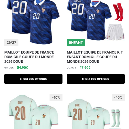
26/27
ENFANT
Ce
Ce
MAILLOT EQUIPE DE FRANCE
MAILLOT EQUIPE DE FRANCE KIT
DOMICILE COUPE DU MONDE
ENFANT DOMICILE COUPE DU
produit
produit
2026 DOUE
MONDE 2026 DOUE
a
a
Le
Le
Le
Le
54.90
€
47.90
€
99.90
€
79.90
€
plusieurs
plusieurs
prix
prix
prix
prix
initial
actuel
initial
actuel
variations.
variations.
Choix des options
Choix des options
était :
est :
était :
est :
Les
Les
99.90€.
54.90€.
79.90€.
47.90€.
options
options
-40%
-40%
peuvent
peuvent
être
être
choisies
choisies
sur
sur
la
la