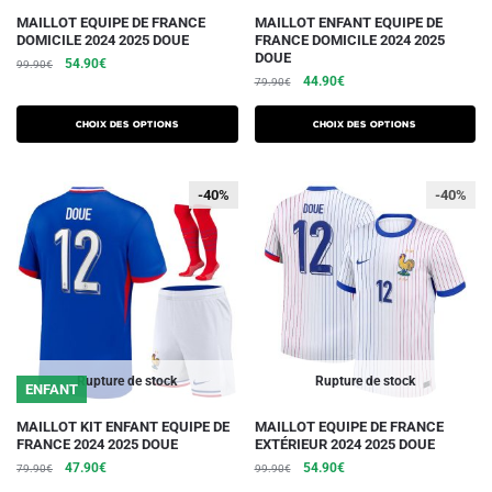
Ce
Ce
MAILLOT EQUIPE DE FRANCE
MAILLOT ENFANT EQUIPE DE
DOMICILE 2024 2025 DOUE
FRANCE DOMICILE 2024 2025
produit
produit
DOUE
Le
Le
54.90
€
99.90
€
a
a
Le
Le
44.90
€
prix
prix
79.90
€
plusieurs
plusieurs
prix
prix
initial
actuel
initial
actuel
variations.
était :
est :
variations.
Choix des options
Choix des options
était :
est :
99.90€.
54.90€.
Les
Les
79.90€.
44.90€.
options
options
-40%
-40%
-40%
peuvent
peuvent
être
être
choisies
choisies
sur
sur
la
la
page
page
du
du
Rupture de stock
Rupture de stock
ENFANT
produit
produit
Ce
Ce
MAILLOT KIT ENFANT EQUIPE DE
MAILLOT EQUIPE DE FRANCE
FRANCE 2024 2025 DOUE
EXTÉRIEUR 2024 2025 DOUE
produit
produit
Le
Le
Le
Le
47.90
€
54.90
€
79.90
€
99.90
€
a
a
prix
prix
prix
prix