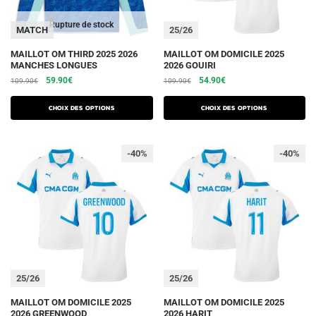
page
page
du
du
Rupture de stock
MATCH
25/26
produit
produit
Ce
Ce
MAILLOT OM THIRD 2025 2026
MAILLOT OM DOMICILE 2025
MANCHES LONGUES
2026 GOUIRI
produit
produit
Le
Le
Le
Le
59.90
€
54.90
€
109.90
€
109.90
€
a
a
prix
prix
prix
prix
plusieurs
plusieurs
initial
actuel
initial
actuel
Choix des options
Choix des options
variations.
était :
est :
variations.
était :
est :
109.90€.
59.90€.
109.90€.
54.90€.
Les
Les
-40%
-40%
options
options
peuvent
peuvent
être
être
choisies
choisies
sur
sur
la
la
page
page
du
du
25/26
25/26
produit
produit
Ce
Ce
MAILLOT OM DOMICILE 2025
MAILLOT OM DOMICILE 2025
2026 GREENWOOD
2026 HARIT