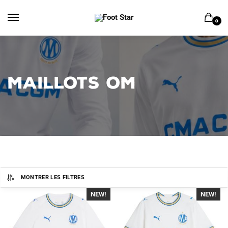
Skip
Skip
to
to
0
navigation
content
MAILLOTS OM
MONTRER LES FILTRES
NEW!
-40%
NEW!
-40%