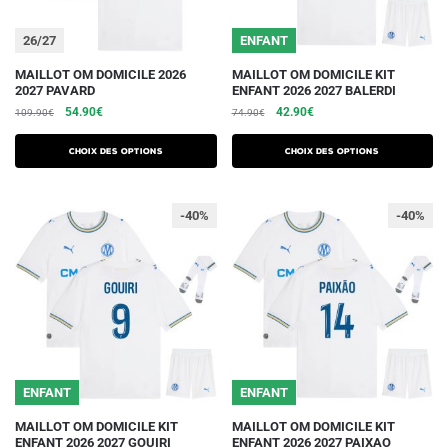
page
page
du
du
26/27
ENFANT
produit
produit
Ce
Ce
MAILLOT OM DOMICILE 2026
MAILLOT OM DOMICILE KIT
2027 PAVARD
ENFANT 2026 2027 BALERDI
produit
produit
Le
Le
Le
Le
54.90
€
42.90
€
109.90
€
74.90
€
a
a
prix
prix
prix
prix
plusieurs
plusieurs
initial
actuel
initial
actuel
Choix des options
Choix des options
variations.
était :
est :
variations.
était :
est :
109.90€.
54.90€.
74.90€.
42.90€.
Les
Les
-40%
-40%
options
options
peuvent
peuvent
être
être
choisies
choisies
sur
sur
la
la
page
page
du
du
ENFANT
ENFANT
produit
produit
Ce
Ce
MAILLOT OM DOMICILE KIT
MAILLOT OM DOMICILE KIT
ENFANT 2026 2027 GOUIRI
ENFANT 2026 2027 PAIXAO