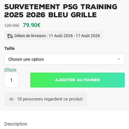
Survetement PSG Training
2025 2026 Bleu Grille
Le
Le
79.90
€
129.90
€
prix
prix
Délais de livraison : 11 Août 2026 - 17 Août 2026
initial
actuel
Taille
était :
est :
129.90€.
79.90€.
Effacer
quantité
Ajouter au panier
de
Survetement
PSG
18 personnes regardent ce produit
Training
2025
2026
Description
Bleu