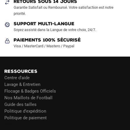
RETOURS SOUS 14 JOURS
la
la
Garantie Satisfait ou Remboursé. Votre satisfaction est notre
page
page
priorité.
du
du
produit
produit
SUPPORT MULTI-LANGUE
Soyez assisté dans la Langue de votre choix, 24/7.
Paiements 100% Sécurisé
Visa / MasterCard / Mastero / Paypal
RESSOURCES
Centre d’aide
Lavage & Entretien
Flocage & Badges Officiels
Nos Maillots de Football
Guide des tailles
Politique d’expédition
Politique de paiement
Blog