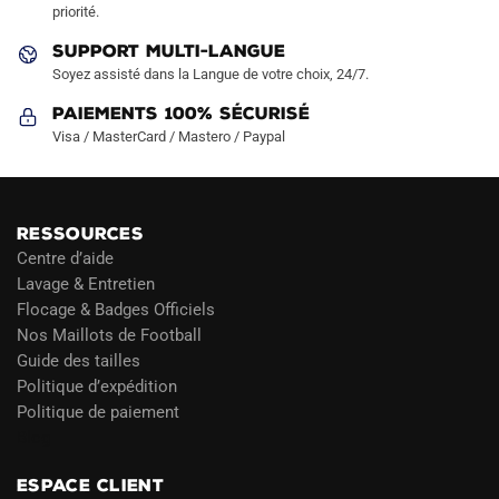
priorité.
du
du
produit
produit
SUPPORT MULTI-LANGUE
Soyez assisté dans la Langue de votre choix, 24/7.
Paiements 100% Sécurisé
Visa / MasterCard / Mastero / Paypal
RESSOURCES
Centre d’aide
Lavage & Entretien
Flocage & Badges Officiels
Nos Maillots de Football
Guide des tailles
Politique d’expédition
Politique de paiement
Blog
ESPACE CLIENT