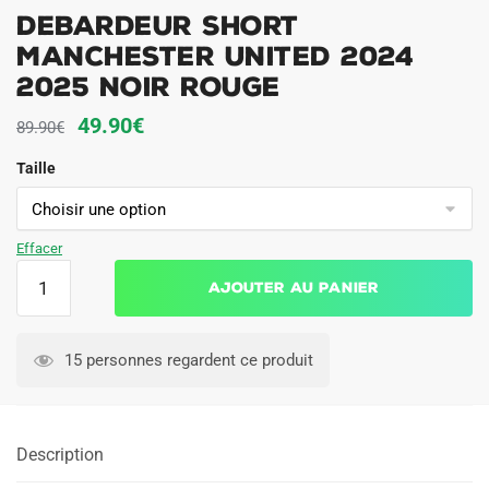
Debardeur Short
Manchester United 2024
2025 Noir Rouge
Le
Le
49.90
€
89.90
€
prix
prix
Taille
initial
actuel
était :
est :
89.90€.
49.90€.
Effacer
quantité
Ajouter au panier
de
Debardeur
Short
15 personnes regardent ce produit
Manchester
United
2024
Description
2025
Noir