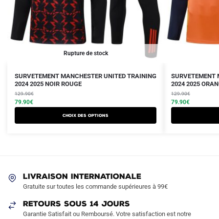
Rupture de stock
Le
Le
Le
Le
Ce
Ce
SURVETEMENT MANCHESTER UNITED TRAINING
SURVETEMENT 
prix
prix
2024 2025 NOIR ROUGE
prix
prix
2024 2025 ORA
produit
produit
initial
actuel
initial
actuel
129.90
€
129.90
€
a
a
était :
est :
79.90
€
était :
est :
79.90
€
plusieurs
plusieurs
129.90€.
79.90€.
129.90€.
79.90€.
Choix des options
variations.
variations.
Les
Les
options
options
peuvent
peuvent
être
être
LIVRAISON INTERNATIONALE
choisies
choisies
Gratuite sur toutes les commande supérieures à 99€
sur
sur
RETOURS SOUS 14 JOURS
la
la
Garantie Satisfait ou Remboursé. Votre satisfaction est notre
page
page