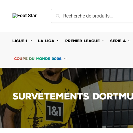
Skip
Skip
to
to
Recherche
Recherche
navigation
content
pour :
LIGUE 1
LA LIGA
PREMIER LEAGUE
SERIE A
COUPE DU MONDE 2026
SURVETEMENTS DORTM