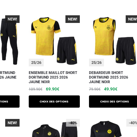
NEW!
NEW!
NEW
25/26
25/26
ORTMUND
ENSEMBLE MAILLOT SHORT
DEBARDEUR SHORT
026 JAUNE
DORTMUND 2025 2026
DORTMUND 2025 2026
JAUNE NOIR
JAUNE NOIR
Le
Le
Le
Le
Le
69.90
€
49.90
€
109.90
€
79.90
€
prix
prix
prix
prix
prix
Ce
Ce
actuel
initial
actuel
initial
actuel
tions
Choix des options
Choix des options
produit
produit
est :
était :
est :
était :
est :
a
a
€.
79.90€.
109.90€.
69.90€.
79.90€.
49.90€.
plusieurs
plusieurs
NEW!
-40%
-40
variations.
variations.