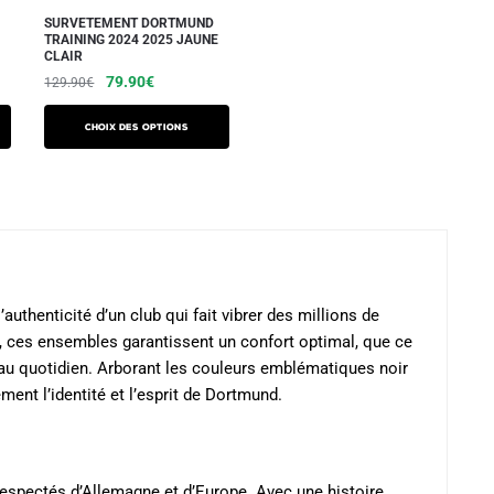
sur
sur
SURVETEMENT DORTMUND
la
TRAINING 2024 2025 JAUNE
la
CLAIR
page
page
Le
Le
79.90
€
129.90
€
du
du
prix
prix
produit
Ce
initial
actuel
produit
Choix des options
produit
était :
est :
a
129.90€.
79.90€.
plusieurs
variations.
Les
options
peuvent
uthenticité d’un club qui fait vibrer des millions de
être
, ces ensembles garantissent un confort optimal, que ce
choisies
 au quotidien. Arborant les couleurs emblématiques noir
ment l’identité et l’esprit de Dortmund.
sur
la
page
du
respectés d’Allemagne et d’Europe. Avec une histoire