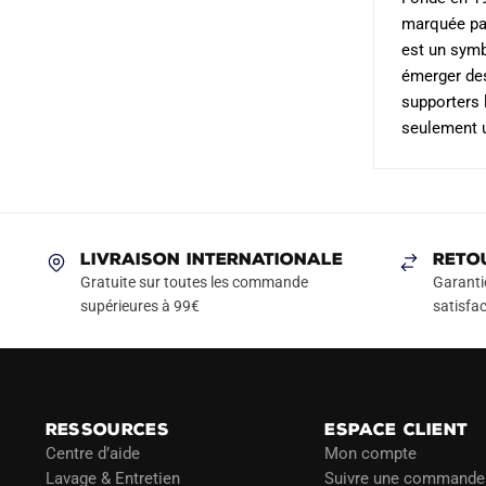
produit
marquée par
est un symb
émerger des
supporters 
seulement u
LIVRAISON INTERNATIONALE
RETO
Gratuite sur toutes les commande
Garanti
supérieures à 99€
satisfac
RESSOURCES
ESPACE CLIENT
Centre d’aide
Mon compte
Lavage & Entretien
Suivre une commande