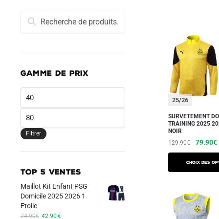
Recherche
Recherche
pour :
GAMME DE PRIX
Prix
25/26
min
Prix
SURVETEMENT D
TRAINING 2025 2
max
NOIR
Filtrer
Le
79.90
€
129.90
€
prix
Ce
initial
Choix des op
produit
TOP 5 VENTES
était :
a
129.90
Maillot Kit Enfant PSG
plusieurs
Domicile 2025 2026 1
Etoile
variations.
Le
Le
74.90
€
42.90
€