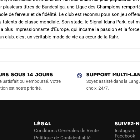
produit
produit
 plusieurs titres de Bundesliga, une Ligue des Champions remportée
ole de ferveur et de fidélité. Le club est reconnu pour son jeu offens
 talents de classe mondiale. Son stade, le Signal Iduna Park, est m
la plus impressionnante d’Europe, qui incarne la passion et la forc
n club, c’est un véritable mode de vie au cœur de la Ruhr.
URS SOUS 14 JOURS
SUPPORT MULTI-LA
e Satisfait ou Remboursé. Votre
Soyez assisté dans la Langu
tion est notre priorité.
choix, 24/7.
LÉGAL
SUIVEZ-
Conditions Générales de Vente
Instagram
Facebook
Politique de Confidentialité