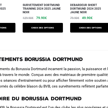
sur
sur
T
SURVETEMENT DORTMUND
DEBARDEUR SHORT
la
la
2025
TRAINING 2024 2025 JAUNE
DORTMUND 2024 2025
NOIR
JAUNE NOIR
page
page
e
Le
Le
Le
Le
79.90
€
49.90
€
129.90
€
79.90
€
du
du
ix
prix
prix
prix
prix
produit
produit
Ce
Ce
ctuel
initial
actuel
initial
actuel
tions
Choix des options
Choix des options
produit
produit
t :
était :
est :
était :
est :
a
a
9.90€.
129.90€.
79.90€.
79.90€.
49.90€.
plusieurs
plusieurs
variations.
variations.
Les
Les
tements Borussia Dortmund
options
options
peuvent
peuvent
ments du Borussia Dortmund incarnent la passion, la puissance et l’a
être
être
à travers le monde. Conçus avec des matériaux de première qualité
choisies
choisies
os séances d’entraînement ou pour afficher fièrement votre soutien
 ornés du célèbre blason du BVB, ces survêtements reflètent parfaite
sur
sur
la
la
toire du Borussia Dortmund
page
page
du
du
09, le Borussia Dortmund est l’un des clubs les plus populaires et 