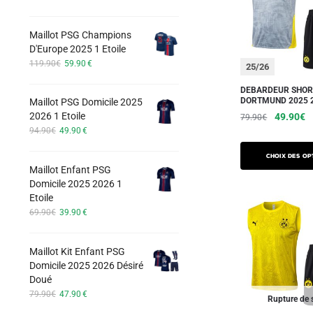
Les
prix
prix
options
initial
actuel
Maillot PSG Champions
peuvent
était :
est :
D'Europe 2025 1 Etoile
74.90€.
42.90€.
être
Le
Le
119.90
€
59.90
€
25/26
choisies
prix
prix
sur
initial
actuel
DEBARDEUR SHOR
DORTMUND 2025 2
Maillot PSG Domicile 2025
était :
est :
la
Le
L
2026 1 Etoile
49.90
€
119.90€.
59.90€.
79.90
€
page
Le
Le
prix
pr
94.90
€
49.90
€
Ce
du
prix
prix
initial
a
produit
initial
actuel
produit
Choix des op
était :
es
Maillot Enfant PSG
était :
est :
a
79.90€.
4
Domicile 2025 2026 1
94.90€.
49.90€.
plusieurs
Etoile
variations.
Le
Le
69.90
€
39.90
€
prix
prix
Les
initial
actuel
options
Maillot Kit Enfant PSG
était :
est :
peuvent
Domicile 2025 2026 Désiré
69.90€.
39.90€.
Doué
être
Le
Le
79.90
€
47.90
€
choisies
Rupture de 
prix
prix