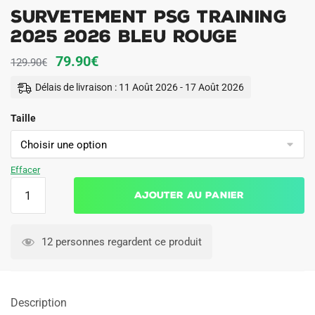
Survetement PSG Training
2025 2026 Bleu Rouge
Le
Le
79.90
€
129.90
€
prix
prix
Délais de livraison : 11 Août 2026 - 17 Août 2026
initial
actuel
Taille
était :
est :
129.90€.
79.90€.
Effacer
quantité
Ajouter au panier
de
Survetement
PSG
12 personnes regardent ce produit
Training
2025
2026
Description
Bleu