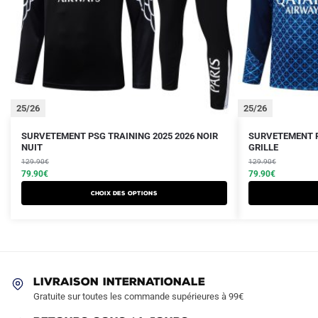
25/26
25/26
Le
Le
Le
Le
Ce
Ce
SURVETEMENT PSG TRAINING 2025 2026 NOIR
SURVETEMENT P
prix
prix
NUIT
prix
prix
GRILLE
produit
produit
initial
actuel
initial
actuel
129.90
€
129.90
€
a
a
était :
est :
79.90
€
était :
est :
79.90
€
plusieurs
plusieurs
129.90€.
79.90€.
129.90€.
79.90€.
Choix des options
variations.
variations.
Les
Les
options
options
peuvent
peuvent
être
être
LIVRAISON INTERNATIONALE
choisies
choisies
Gratuite sur toutes les commande supérieures à 99€
sur
sur