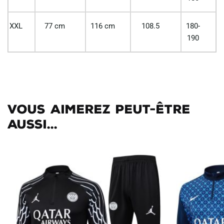
XXL
77 cm
116 cm
108.5
180-
190
Vous aimerez peut-être
aussi...