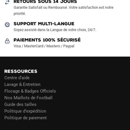
RETOURS SOUS 14 JOURS
la
la
Garantie Satisfait ou Remboursé. Votre satisfaction est notre
page
page
priorité.
du
du
produit
produit
SUPPORT MULTI-LANGUE
Soyez assisté dans la Langue de votre choix, 24/7.
Paiements 100% Sécurisé
Visa / MasterCard / Mastero / Paypal
RESSOURCES
Centre d’aide
Lavage & Entretien
Flocage & Badges Officiels
Nos Maillots de Football
Guide des tailles
Politique d’expédition
Politique de paiement
Blog