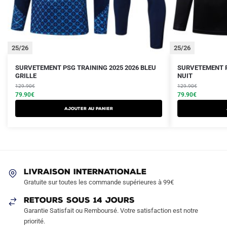
25/26
25/26
Le
Le
Le
Le
Ce
Ce
SURVETEMENT PSG TRAINING 2025 2026 BLEU
SURVETEMENT P
prix
prix
GRILLE
prix
prix
NUIT
produit
produit
initial
actuel
initial
actuel
129.90
€
129.90
€
a
a
était :
est :
79.90
€
était :
est :
79.90
€
plusieurs
plusieurs
129.90€.
79.90€.
129.90€.
79.90€.
AJOUTER AU PANIER
variations.
variations.
Les
Les
options
options
peuvent
peuvent
être
être
LIVRAISON INTERNATIONALE
choisies
choisies
Gratuite sur toutes les commande supérieures à 99€
sur
sur
RETOURS SOUS 14 JOURS
la
la
Garantie Satisfait ou Remboursé. Votre satisfaction est notre
page
page
priorité.
du
du