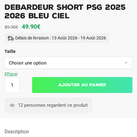
Debardeur Short PSG 2025
2026 Bleu Ciel
Le
Le
49.90
€
89.90
€
prix
prix
Délais de livraison : 13 Août 2026 - 19 Août 2026
initial
actuel
Taille
était :
est :
89.90€.
49.90€.
Effacer
quantité
Ajouter au panier
de
Debardeur
Short
12 personnes regardent ce produit
PSG
2025
2026
Description
Bleu