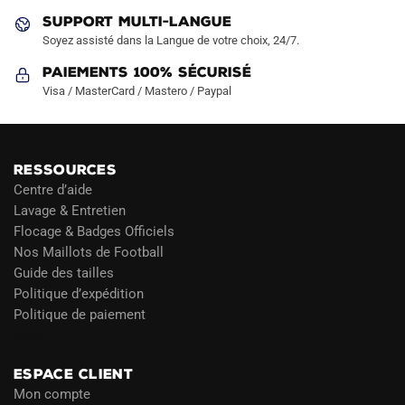
produit
produit
SUPPORT MULTI-LANGUE
Soyez assisté dans la Langue de votre choix, 24/7.
Paiements 100% Sécurisé
Visa / MasterCard / Mastero / Paypal
RESSOURCES
Centre d’aide
Lavage & Entretien
Flocage & Badges Officiels
Nos Maillots de Football
Guide des tailles
Politique d’expédition
Politique de paiement
Blog
ESPACE CLIENT
Mon compte