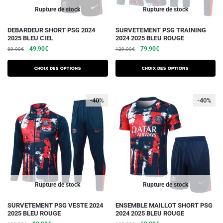
du
du
Rupture de stock
Rupture de stock
produit
produit
Ce
Ce
DEBARDEUR SHORT PSG 2024
SURVETEMENT PSG TRAINING
2025 BLEU CIEL
2024 2025 BLEU ROUGE
produit
produit
Le
Le
Le
Le
49.90
€
79.90
€
89.90
€
129.90
€
a
a
prix
prix
prix
prix
plusieurs
plusieurs
initial
actuel
initial
actuel
Choix des options
Choix des options
variations.
était :
est :
variations.
était :
est :
89.90€.
49.90€.
129.90€.
79.90€.
Les
Les
-40%
-40%
options
options
peuvent
peuvent
être
être
choisies
choisies
sur
sur
la
la
page
page
du
du
Rupture de stock
Rupture de stock
produit
produit
Ce
Ce
SURVETEMENT PSG VESTE 2024
ENSEMBLE MAILLOT SHORT PSG
2025 BLEU ROUGE
2024 2025 BLEU ROUGE
produit
produit