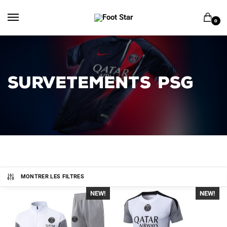
Skip
Skip
to
to
0
navigation
content
SURVETEMENTS PSG
MONTRER LES FILTRES
NEW!
NEW!