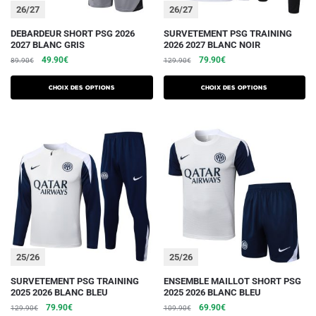
du
du
26/27
26/27
produit
produit
Ce
Ce
DEBARDEUR SHORT PSG 2026
SURVETEMENT PSG TRAINING
2027 BLANC GRIS
2026 2027 BLANC NOIR
produit
produit
Le
Le
Le
Le
49.90
€
79.90
€
89.90
€
129.90
€
a
a
prix
prix
prix
prix
plusieurs
plusieurs
initial
actuel
initial
actuel
Choix des options
Choix des options
variations.
était :
est :
variations.
était :
est :
89.90€.
49.90€.
129.90€.
79.90€.
Les
Les
options
options
peuvent
peuvent
être
être
choisies
choisies
sur
sur
la
la
page
page
du
du
25/26
25/26
produit
produit
Ce
Ce
SURVETEMENT PSG TRAINING
ENSEMBLE MAILLOT SHORT PSG
2025 2026 BLANC BLEU
2025 2026 BLANC BLEU
produit
produit
Le
Le
Le
Le
79.90
€
69.90
€
129.90
€
109.90
€
a
a