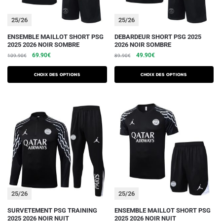
page
page
du
du
25/26
25/26
produit
produit
Ce
Ce
ENSEMBLE MAILLOT SHORT PSG
DEBARDEUR SHORT PSG 2025
2025 2026 NOIR SOMBRE
2026 NOIR SOMBRE
produit
produit
Le
Le
Le
Le
69.90
€
49.90
€
109.90
€
89.90
€
a
a
prix
prix
prix
prix
plusieurs
plusieurs
initial
actuel
initial
actuel
Choix des options
Choix des options
variations.
était :
est :
variations.
était :
est :
109.90€.
69.90€.
89.90€.
49.90€.
Les
Les
options
options
peuvent
peuvent
être
être
choisies
choisies
sur
sur
la
la
page
page
du
du
25/26
25/26
produit
produit
Ce
Ce
SURVETEMENT PSG TRAINING
ENSEMBLE MAILLOT SHORT PSG
2025 2026 NOIR NUIT
2025 2026 NOIR NUIT