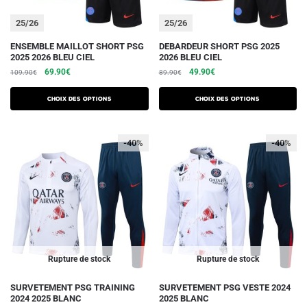
page
page
du
du
25/26
25/26
produit
produit
Ce
Ce
ENSEMBLE MAILLOT SHORT PSG
DEBARDEUR SHORT PSG 2025
2025 2026 BLEU CIEL
2026 BLEU CIEL
produit
produit
Le
Le
Le
Le
69.90
€
49.90
€
109.90
€
89.90
€
a
a
prix
prix
prix
prix
plusieurs
plusieurs
initial
actuel
initial
actuel
Choix des options
Choix des options
variations.
était :
est :
variations.
était :
est :
109.90€.
69.90€.
89.90€.
49.90€.
Les
Les
-40%
-40%
options
options
peuvent
peuvent
être
être
choisies
choisies
sur
sur
la
la
page
page
du
du
Rupture de stock
Rupture de stock
produit
produit
Ce
Ce
SURVETEMENT PSG TRAINING
SURVETEMENT PSG VESTE 2024
2024 2025 BLANC
2025 BLANC
produit
produit