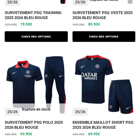
du
du
25/26
25/26
produit
produit
Ce
Ce
SURVETEMENT PSG TRAINING
SURVETEMENT PSG VESTE 2025
2025 2026 BLEU ROUGE
2026 BLEU ROUGE
produit
produit
Le
Le
Le
Le
79.90
€
89.90
€
129.90
€
139.90
€
a
a
prix
prix
prix
prix
plusieurs
plusieurs
initial
actuel
initial
actuel
Choix des options
Choix des options
variations.
était :
est :
variations.
était :
est :
129.90€.
79.90€.
139.90€.
89.90€.
Les
Les
options
options
peuvent
peuvent
être
être
choisies
choisies
sur
sur
la
la
page
page
du
du
Rupture de stock
25/26
25/26
produit
produit
Ce
Ce
SURVETEMENT PSG POLO 2025
ENSEMBLE MAILLOT SHORT PSG
2026 BLEU ROUGE
2025 2026 BLEU ROUGE
produit
produit
Le
Le
Le
Le
69.90
€
69.90
€
109.90
€
109.90
€
a
a
prix
prix
prix
prix