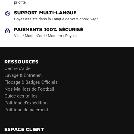
priorité.
du
du
produit
produit
SUPPORT MULTI-LANGUE
Soyez assisté dans la Langue de votre choix, 24/7.
Paiements 100% Sécurisé
Visa / MasterCard / Mastero / Paypal
RESSOURCES
Centre d’aide
Lavage & Entretien
Flocage & Badges Officiels
Nos Maillots de Football
Guide des tailles
Politique d’expédition
Politique de paiement
Blog
ESPACE CLIENT