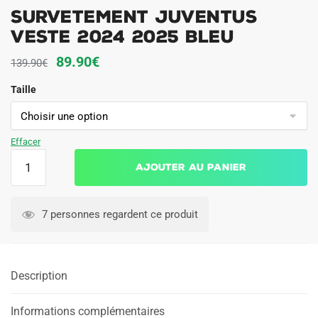
Survetement Juventus
Veste 2024 2025 Bleu
Le
Le
89.90
€
139.90
€
prix
prix
Taille
initial
actuel
était :
est :
139.90€.
89.90€.
Effacer
quantité
Ajouter au panier
de
Survetement
Juventus
7 personnes regardent ce produit
Veste
2024
2025
Description
Bleu
Informations complémentaires