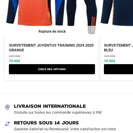
Rupture de stock
Le
Le
Le
Le
Ce
Ce
SURVETEMENT JUVENTUS TRAINING 2024 2025
SURVETEMENT J
prix
prix
ORANGE
prix
prix
BLEU
produit
produit
initial
actuel
initial
actuel
129.90
€
129.90
€
a
a
était :
est :
79.90
€
était :
est :
79.90
€
plusieurs
plusieurs
129.90€.
79.90€.
129.90€.
79.90€.
Choix des options
variations.
variations.
Les
Les
options
options
peuvent
peuvent
être
être
LIVRAISON INTERNATIONALE
choisies
choisies
Gratuite sur toutes les commande supérieures à 99€
sur
sur
RETOURS SOUS 14 JOURS
la
la
Garantie Satisfait ou Remboursé. Votre satisfaction est notre
page
page