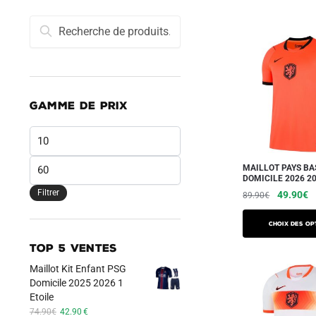
Recherche
Recherche
pour :
GAMME DE PRIX
Prix
min
Prix
MAILLOT PAYS BA
DOMICILE 2026 2
max
Filtrer
Le
L
49.90
€
89.90
€
prix
pr
Ce
initial
a
Choix des op
produit
était :
es
TOP 5 VENTES
a
89.90€.
4
Maillot Kit Enfant PSG
plusieurs
Domicile 2025 2026 1
variations.
Etoile
Les
Le
Le
74.90
€
42.90
€