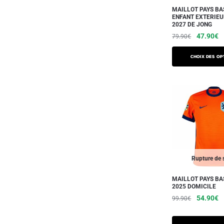
sur
MAILLOT PAYS BA
ENFANT EXTERIEU
la
2027 DE JONG
page
Le
L
47.90
€
79.90
€
du
prix
pr
Ce
initial
a
produit
Choix des op
produit
était :
es
a
79.90€.
4
plusieurs
variations.
Les
options
peuvent
être
Rupture de 
choisies
sur
MAILLOT PAYS BA
2025 DOMICILE
la
Le
L
54.90
€
99.90
€
page
prix
pr
Ce
du
initial
a