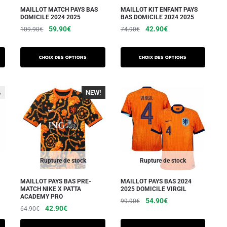
sur
sur
MAILLOT MATCH PAYS BAS
MAILLOT KIT ENFANT PAYS
DOMICILE 2024 2025
BAS DOMICILE 2024 2025
la
la
Le
Le
Le
Le
59.90
€
42.90
€
109.90
€
74.90
€
page
page
prix
prix
prix
prix
Ce
Ce
du
du
initial
actuel
initial
actuel
produit
produit
produit
produit
Choix des options
Choix des options
était :
est :
était :
est :
a
a
109.90€.
59.90€.
74.90€.
42.90€.
plusieurs
plusieurs
%
NEW!
-40%
variations.
variations.
Les
Les
options
options
peuvent
peuvent
être
être
choisies
choisies
Rupture de stock
Rupture de stock
sur
sur
MAILLOT PAYS BAS PRE-
MAILLOT PAYS BAS 2024
la
la
MATCH NIKE X PATTA
2025 DOMICILE VIRGIL
ACADEMY PRO
page
page
Le
Le
54.90
€
99.90
€
Le
Le
42.90
€
64.90
€
du
du
prix
prix
Ce
prix
prix
initial
actuel
produit
produit
Ce