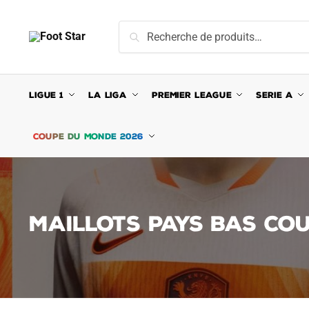
Skip
Skip
to
to
Recherche
Recherche
navigation
content
pour :
LIGUE 1
LA LIGA
PREMIER LEAGUE
SERIE A
COUPE DU MONDE 2026
MAILLOTS PAYS BAS CO