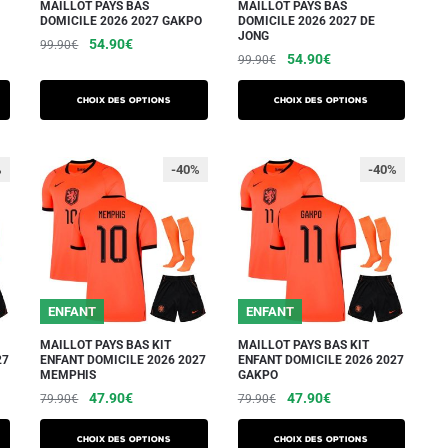
MAILLOT PAYS BAS
MAILLOT PAYS BAS
la
la
DOMICILE 2026 2027 GAKPO
DOMICILE 2026 2027 DE
JONG
page
page
Le
Le
54.90
€
99.90
€
Le
Le
54.90
€
99.90
€
du
du
prix
prix
Ce
prix
prix
initial
actuel
produit
produit
Ce
produit
initial
actuel
Choix des options
Choix des options
était :
est :
produit
était :
est :
a
99.90€.
54.90€.
a
99.90€.
54.90€.
plusieurs
plusieurs
%
-40%
-40%
variations.
variations.
Les
Les
options
options
peuvent
peuvent
être
être
choisies
ENFANT
ENFANT
choisies
sur
sur
MAILLOT PAYS BAS KIT
MAILLOT PAYS BAS KIT
la
27
ENFANT DOMICILE 2026 2027
ENFANT DOMICILE 2026 2027
la
MEMPHIS
GAKPO
page
page
Le
Le
Le
Le
47.90
€
47.90
€
79.90
€
79.90
€
du
du
prix
prix
prix
prix
produit
Ce
Ce
initial
actuel
initial
actuel
produit
Choix des options
Choix des options