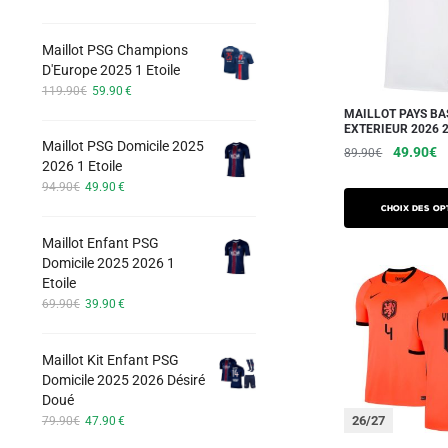
options
prix
prix
initial
actuel
peuvent
Maillot PSG Champions
était :
est :
être
D'Europe 2025 1 Etoile
74.90€.
42.90€.
choisies
Le
Le
119.90
€
59.90
€
prix
prix
sur
MAILLOT PAYS BA
initial
actuel
EXTERIEUR 2026 
la
Maillot PSG Domicile 2025
était :
est :
Le
L
49.90
€
89.90
€
page
2026 1 Etoile
119.90€.
59.90€.
prix
pr
Ce
Le
Le
du
94.90
€
49.90
€
initial
a
prix
prix
produit
produit
Choix des op
était :
es
initial
actuel
a
89.90€.
4
Maillot Enfant PSG
était :
est :
plusieurs
Domicile 2025 2026 1
94.90€.
49.90€.
Etoile
variations.
Le
Le
69.90
€
39.90
€
Les
prix
prix
options
initial
actuel
Maillot Kit Enfant PSG
peuvent
était :
est :
Domicile 2025 2026 Désiré
69.90€.
39.90€.
être
Doué
choisies
Le
Le
26/27
79.90
€
47.90
€
sur
prix
prix