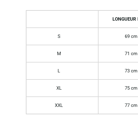
LONGUEUR
S
69 cm
M
71 cm
L
73 cm
XL
75 cm
XXL
77 cm