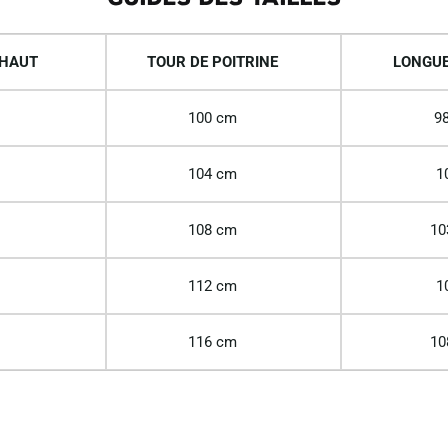
 HAUT
TOUR DE POITRINE
LONGUE
100 cm
98
104 cm
1
108 cm
10
112 cm
1
116 cm
10