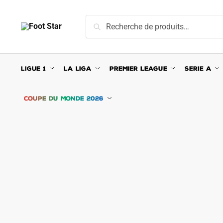
Skip
Skip
to
to
Recherche
Recherche
navigation
content
pour :
LIGUE 1
LA LIGA
PREMIER LEAGUE
SERIE A
COUPE DU MONDE 2026