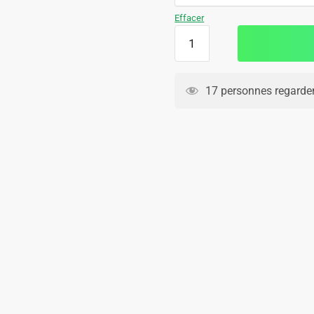
109.90€.
69.90€.
Effacer
quantité
de
Survetement
Juventus
17 personnes regarden
Polo
2024
2025
Orange