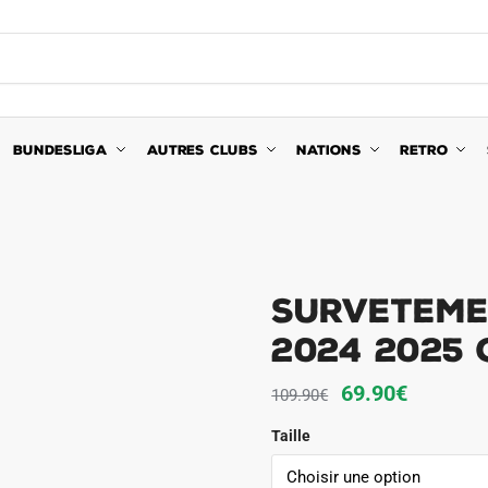
BUNDESLIGA
AUTRES CLUBS
NATIONS
RETRO
Surveteme
2024 2025
Le
Le
69.90
€
109.90
€
prix
prix
Taille
initial
actuel
était :
est :