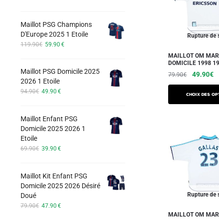
options
prix
prix
initial
actuel
peuvent
Maillot PSG Champions
était :
est :
être
D'Europe 2025 1 Etoile
74.90€.
42.90€.
Rupture de 
choisies
Le
Le
119.90
€
59.90
€
prix
prix
sur
MAILLOT OM MAR
initial
actuel
DOMICILE 1998 1
la
Maillot PSG Domicile 2025
était :
est :
Le
L
49.90
€
79.90
€
page
2026 1 Etoile
119.90€.
59.90€.
prix
pr
Ce
Le
Le
du
94.90
€
49.90
€
initial
a
Choix des op
prix
prix
produit
produit
était :
es
initial
actuel
a
79.90€.
4
Maillot Enfant PSG
était :
est :
plusieurs
Domicile 2025 2026 1
94.90€.
49.90€.
Etoile
variations.
Le
Le
69.90
€
39.90
€
Les
prix
prix
options
initial
actuel
Maillot Kit Enfant PSG
peuvent
était :
est :
Domicile 2025 2026 Désiré
69.90€.
39.90€.
être
Rupture de 
Doué
choisies
Le
Le
79.90
€
47.90
€
sur
prix
prix
MAILLOT OM MAR