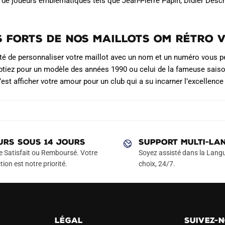
s de joueurs emblématiques tels que Jean-Pierre Papin, Didier Desch
.
s Forts de Nos Maillots OM Rétro 
ité de personnaliser votre maillot avec un nom et un numéro vous 
tiez pour un modèle des années 1990 ou celui de la fameuse saison 
’est afficher votre amour pour un club qui a su incarner l’excellence
URS SOUS 14 JOURS
SUPPORT MULTI-LA
e Satisfait ou Remboursé. Votre
Soyez assisté dans la Langu
tion est notre priorité.
choix, 24/7.
LÉGAL
SUIVEZ-