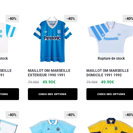
-40%
-40%
-40%
-40%
-40
-40
stock
Rupture de stock
SEILLE
MAILLOT OM MARSEILLE
MAILLOT OM MARSEILLE
991
EXTERIEUR 1990 1991
DOMICILE 1991 1992
e
Le
Le
Le
Le
49.90
€
49.90
€
79.90
€
79.90
€
ix
prix
prix
prix
prix
Ce
Ce
ctuel
initial
actuel
initial
actuel
tions
Choix des options
Choix des options
produit
produit
t :
était :
est :
était :
est :
a
a
9.90€.
79.90€.
49.90€.
79.90€.
49.90€.
plusieurs
plusieurs
-40%
-40%
-40%
-40%
-40
-40
variations.
variations.
Les
Les