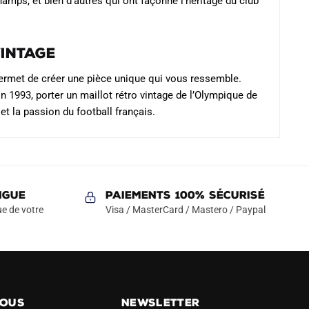
amps, et bien d’autres qui ont façonné l’héritage du club
Vintage
permet de créer une pièce unique qui vous ressemble.
1993, porter un maillot rétro vintage de l’Olympique de
 et la passion du football français.
NGUE
Paiements 100% Sécurisé
e de votre
Visa / MasterCard / Mastero / Paypal
NOUS
NEWSLETTER