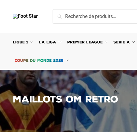
Skip
Skip
to
to
Recherche
Recherche
navigation
content
pour :
LIGUE 1
LA LIGA
PREMIER LEAGUE
SERIE A
COUPE DU MONDE 2026
MAILLOTS OM RETRO