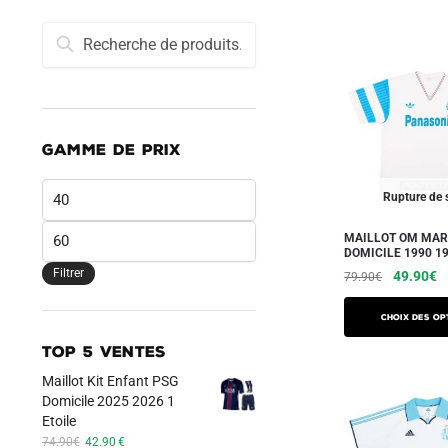
Recherche
Recherche
pour :
GAMME DE PRIX
Prix
Rupture de 
min
Prix
MAILLOT OM MAR
DOMICILE 1990 1
max
Filtrer
Le
L
49.90
€
79.90
€
prix
pr
Ce
initial
a
Choix des op
produit
était :
es
TOP 5 VENTES
a
79.90€.
4
Maillot Kit Enfant PSG
plusieurs
Domicile 2025 2026 1
variations.
Etoile
Les
Le
Le
74.90
€
42.90
€