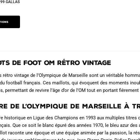
999 GALLAS
la
la
e
page
page
ix
du
du
ctuel
tions
produit
produit
t :
4.90€.
ots de Foot OM Rétro Vintage
s rétro vintage de l’Olympique de Marseille sont un véritable hommage
 du football français. Ces maillots, qui évoquent des moments inoubl
s, permettant de revivre l’âge d’or de l’OM tout en portant fièrement
ire de l’Olympique de Marseille à 
ire historique en Ligue des Champions en 1993 aux multiples titres d
ançais. Que ce soit le blanc épuré des années 1970, le bleu azur des
lot raconte une époque et une équipe animée par la passion, la rési