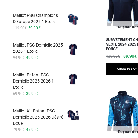
Les
prix
prix
options
initial
actuel
Maillot PSG Champions
peuvent
était :
est :
D'Europe 2025 1 Etoile
74.90€.
42.90€.
être
Le
Le
Rupture de 
119.90
€
59.90
€
choisies
prix
prix
sur
initial
actuel
SURVETEMENT CH
VESTE 2024 2025
Maillot PSG Domicile 2025
était :
est :
la
FONCÉ
2026 1 Etoile
119.90€.
59.90€.
page
Le
89.90
€
139.90
€
Le
Le
94.90
€
49.90
€
du
prix
prix
prix
Ce
initial
initial
actuel
produit
Choix des op
produit
Maillot Enfant PSG
était :
est :
était :
Domicile 2025 2026 1
a
94.90€.
49.90€.
139.90
Etoile
plusieurs
Le
Le
69.90
€
39.90
€
variations.
prix
prix
Les
initial
actuel
Maillot Kit Enfant PSG
était :
est :
options
Domicile 2025 2026 Désiré
69.90€.
39.90€.
peuvent
Doué
être
Le
Le
79.90
€
47.90
€
Rupture de 
prix
prix
choisies