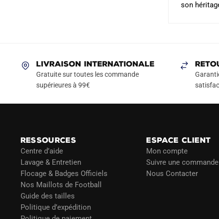
son héritag
LIVRAISON INTERNATIONALE
RETO
Gratuite sur toutes les commande
Garanti
supérieures à 99€
satisfac
RESSOURCES
ESPACE CLIENT
Centre d’aide
Mon compte
Lavage & Entretien
Suivre une commande
Flocage & Badges Officiels
Nous Contacter
Nos Maillots de Football
Guide des tailles
Politique d’expédition
Politique de paiement