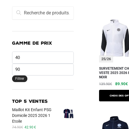
Recherche
Recherche
pour :
GAMME DE PRIX
Prix
25/26
min
Prix
SURVETEMENT CH
VESTE 2025 2026
max
NOIR
Filtrer
Le
89.90
€
139.90
€
prix
Ce
initial
Choix des op
produit
TOP 5 VENTES
était :
a
139.90
Maillot Kit Enfant PSG
plusieurs
Domicile 2025 2026 1
Etoile
variations.
Le
Le
74.90
€
42.90
€