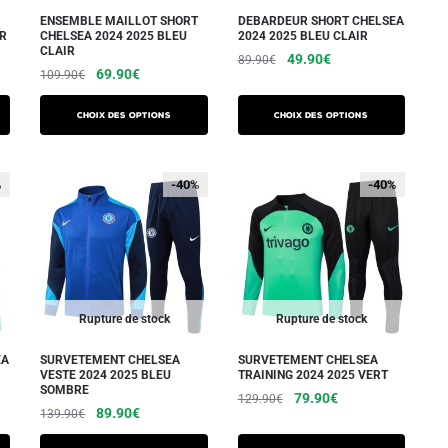
sur
sur
ENSEMBLE MAILLOT SHORT
DEBARDEUR SHORT CHELSEA
la
IR
CHELSEA 2024 2025 BLEU
2024 2025 BLEU CLAIR
la
CLAIR
page
Le
Le
49.90
€
89.90
€
page
Le
Le
69.90
€
109.90
€
du
prix
prix
Ce
du
prix
prix
initial
actuel
produit
Ce
initial
actuel
produit
produit
Choix des options
Choix des options
était :
est :
produit
était :
est :
a
89.90€.
49.90€.
a
109.90€.
69.90€.
plusieurs
plusieurs
%
-40%
-40%
variations.
variations.
Les
Les
options
options
peuvent
peuvent
être
être
choisies
Rupture de stock
Rupture de stock
choisies
sur
sur
EA
SURVETEMENT CHELSEA
SURVETEMENT CHELSEA
la
VESTE 2024 2025 BLEU
TRAINING 2024 2025 VERT
la
SOMBRE
page
Le
Le
79.90
€
129.90
€
page
Le
Le
89.90
€
139.90
€
du
prix
prix
Ce
du
prix
prix
initial
actuel
produit
Ce