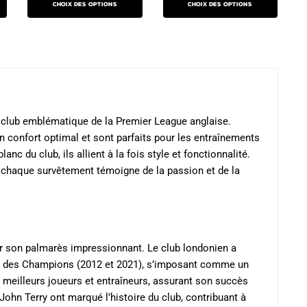
initial
actuel
produit
produit
Choix des options
Choix des options
était :
est :
produit
était :
est :
a
129.90€.
79.90€.
a
139.90€.
89.90€.
plusieurs
plusieurs
variations.
variations.
Les
Les
options
options
peuvent
peuvent
un club emblématique de la Premier League anglaise.
être
être
n confort optimal et sont parfaits pour les entraînements
choisies
choisies
 du club, ils allient à la fois style et fonctionnalité.
sur
 chaque survêtement témoigne de la passion et de la
sur
la
la
page
page
du
du
produit
produit
ur son palmarès impressionnant. Le club londonien a
ues des Champions (2012 et 2021), s’imposant comme un
 meilleurs joueurs et entraîneurs, assurant son succès
hn Terry ont marqué l’histoire du club, contribuant à