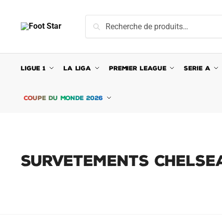
Skip
Skip
to
to
Recherche
Recherche
navigation
content
pour :
LIGUE 1
LA LIGA
PREMIER LEAGUE
SERIE A
COUPE DU MONDE 2026
SURVETEMENTS CHELSE