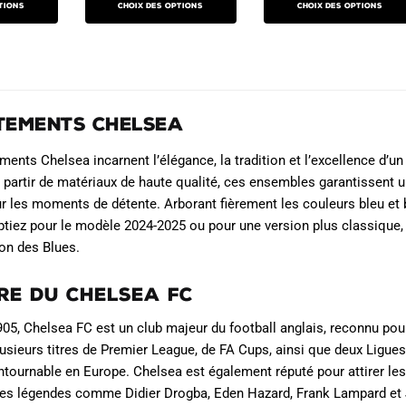
initial
actuel
produit
tions
Choix des options
Choix des options
est :
était :
est :
produit
était :
est :
a
€.
89.90€.
89.90€.
49.90€.
a
109.90€.
69.90€.
plusieurs
plusieurs
variations.
variations.
Les
Les
tements Chelsea
options
options
peuvent
peuvent
ments Chelsea incarnent l’élégance, la tradition et l’excellence d’
être
être
 partir de matériaux de haute qualité, ces ensembles garantissent u
choisies
choisies
les moments de détente. Arborant fièrement les couleurs bleu et blanc
sur
tiez pour le modèle 2024-2025 ou pour une version plus classique,
sur
la
on des Blues.
la
page
page
du
ire du Chelsea FC
du
produit
produit
05, Chelsea FC est un club majeur du football anglais, reconnu po
usieurs titres de Premier League, de FA Cups, ainsi que deux Lig
ntournable en Europe. Chelsea est également réputé pour attirer les
es légendes comme Didier Drogba, Eden Hazard, Frank Lampard et Jo