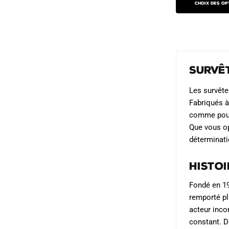
produit
produit
Choix des op
était :
a
139.90
plusieurs
variations.
Les
options
Survê
peuvent
Les survête
être
Fabriqués à
choisies
comme pour 
sur
Que vous op
la
déterminati
page
du
Histo
produit
Fondé en 19
remporté pl
acteur inco
constant. D