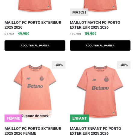
page
page
du
du
MATCH
produit
produit
Ce
Ce
MAILLOT FC PORTO EXTERIEUR
MAILLOT MATCH FC PORTO
2025 2026
EXTERIEUR 2025 2026
produit
produit
Le
Le
Le
Le
49.90
€
59.90
€
94.90
€
119.90
€
a
a
prix
prix
prix
prix
plusieurs
plusieurs
initial
actuel
initial
actuel
AJOUTER AU PANIER
AJOUTER AU PANIER
variations.
était :
est :
variations.
était :
est :
94.90€.
49.90€.
119.90€.
59.90€.
Les
Les
-40%
-40%
options
options
peuvent
peuvent
être
être
choisies
choisies
sur
sur
la
la
page
page
du
du
Rupture de stock
FEMME
ENFANT
produit
produit
Ce
MAILLOT FC PORTO EXTERIEUR
MAILLOT ENFANT FC PORTO
2025 2026 FEMME
EXTERIEUR 2025 2026