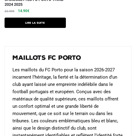
2024 2025
Le
Le
14.90
€
22.90
€
prix
prix
initial
actuel
Lire la suite
était :
est :
22.90€.
14.90€.
Maillots FC Porto
Les maillots du FC Porto pour la saison 2026-2027
incarnent l’héritage, la fierté et la détermination d’un
club ayant laissé une empreinte indélébile dans le
football portugais et européen. Conçus avec des
matériaux de qualité supérieure, ces maillots offrent
un confort optimal et une grande liberté de
mouvement, que ce soit sur le terrain ou dans les
tribunes. Les couleurs emblématiques bleu et blanc,
ainsi que le design distinctif du club, sont
instantanément identifiables et reflètent l’identité forte