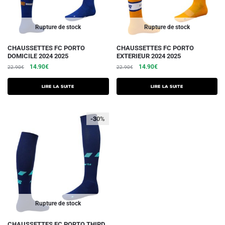
Rupture de stock
Rupture de stock
CHAUSSETTES FC PORTO
CHAUSSETTES FC PORTO
DOMICILE 2024 2025
EXTERIEUR 2024 2025
Le
Le
Le
Le
14.90
€
14.90
€
22.90
€
22.90
€
prix
prix
prix
prix
initial
actuel
initial
actuel
Lire la suite
Lire la suite
était :
est :
était :
est :
22.90€.
14.90€.
22.90€.
14.90€.
-30%
Rupture de stock
CHAUSSETTES FC PORTO THIRD