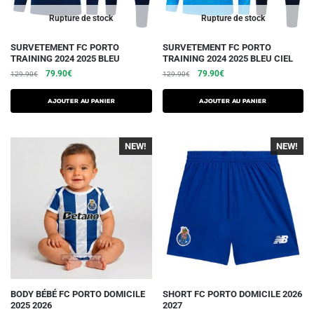
page
page
du
du
Rupture de stock
Rupture de stock
produit
produit
Ce
Ce
SURVETEMENT FC PORTO
SURVETEMENT FC PORTO
TRAINING 2024 2025 BLEU
TRAINING 2024 2025 BLEU CIEL
produit
produit
Le
Le
Le
Le
79.90
€
79.90
€
129.90
€
129.90
€
a
a
prix
prix
prix
prix
plusieurs
plusieurs
initial
actuel
initial
actuel
AJOUTER AU PANIER
AJOUTER AU PANIER
variations.
était :
est :
variations.
était :
est :
129.90€.
79.90€.
129.90€.
79.90€.
Les
Les
NEW!
NEW!
options
options
peuvent
peuvent
être
être
choisies
choisies
sur
sur
la
la
page
page
du
du
produit
produit
Ce
Ce
BODY BÉBÉ FC PORTO DOMICILE
SHORT FC PORTO DOMICILE 2026
2025 2026
2027
produit
produit