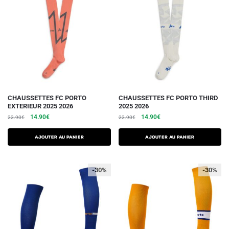
CHAUSSETTES FC PORTO
CHAUSSETTES FC PORTO THIRD
EXTERIEUR 2025 2026
2025 2026
Le
Le
Le
Le
14.90
€
14.90
€
22.90
€
22.90
€
prix
prix
prix
prix
initial
actuel
initial
actuel
Ajouter au panier
Ajouter au panier
était :
est :
était :
est :
22.90€.
14.90€.
22.90€.
14.90€.
-30%
-30%