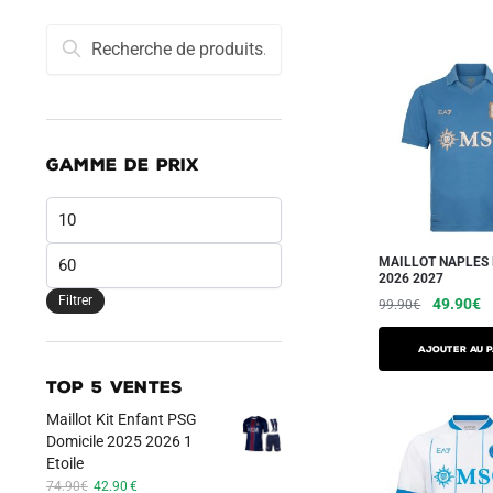
Recherche
Recherche
pour :
GAMME DE PRIX
Prix
min
Prix
MAILLOT NAPLES
2026 2027
max
Filtrer
Le
L
49.90
€
99.90
€
prix
pr
Ce
initial
a
AJOUTER AU P
produit
était :
es
TOP 5 VENTES
a
99.90€.
4
Maillot Kit Enfant PSG
plusieurs
Domicile 2025 2026 1
variations.
Etoile
Les
Le
Le
74.90
€
42.90
€