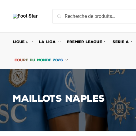
Skip
Skip
to
to
Recherche
Recherche
navigation
content
pour :
LIGUE 1
LA LIGA
PREMIER LEAGUE
SERIE A
COUPE DU MONDE 2026
MAILLOTS NAPLES