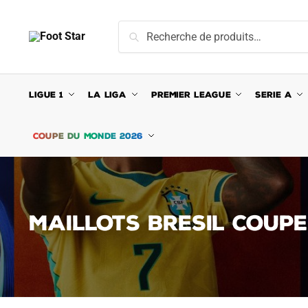
Skip
Skip
to
to
Recherche
Recherche
navigation
content
pour :
LIGUE 1
LA LIGA
PREMIER LEAGUE
SERIE A
COUPE DU MONDE 2026
MAILLOTS BRESIL COUP