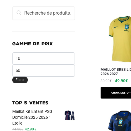
Recherche
Recherche
pour :
GAMME DE PRIX
Prix
min
Prix
MAILLOT BRESIL 
2026 2027
max
Filtrer
Le
L
49.90
€
89.90
€
prix
pr
Ce
initial
a
Choix des op
produit
était :
es
TOP 5 VENTES
a
89.90€.
4
Maillot Kit Enfant PSG
plusieurs
Domicile 2025 2026 1
variations.
Etoile
Les
Le
Le
74.90
€
42.90
€