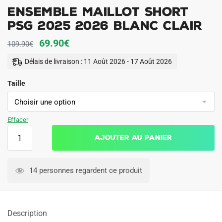
Ensemble Maillot Short
PSG 2025 2026 Blanc Clair
Le
Le
69.90
€
109.90
€
prix
prix
Délais de livraison : 11 Août 2026 - 17 Août 2026
initial
actuel
Taille
était :
est :
109.90€.
69.90€.
Effacer
quantité
Ajouter au panier
de
Ensemble
Maillot
14 personnes regardent ce produit
Short
PSG
2025
Description
2026