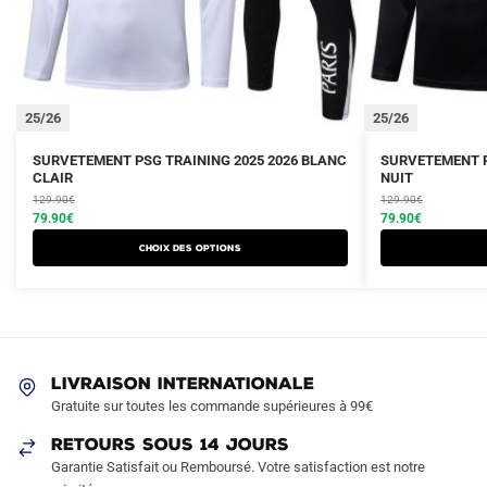
25/26
25/26
Le
Le
Le
Le
Ce
Ce
SURVETEMENT PSG TRAINING 2025 2026 BLANC
SURVETEMENT P
prix
prix
CLAIR
prix
prix
NUIT
produit
produit
initial
actuel
initial
actuel
129.90
€
129.90
€
a
a
était :
est :
79.90
€
était :
est :
79.90
€
plusieurs
plusieurs
129.90€.
79.90€.
129.90€.
79.90€.
Choix des options
variations.
variations.
Les
Les
options
options
peuvent
peuvent
être
être
LIVRAISON INTERNATIONALE
choisies
choisies
Gratuite sur toutes les commande supérieures à 99€
sur
sur
RETOURS SOUS 14 JOURS
la
la
Garantie Satisfait ou Remboursé. Votre satisfaction est notre
page
page