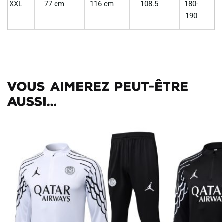
XXL
77 cm
116 cm
108.5
180-
190
Vous aimerez peut-être
aussi...