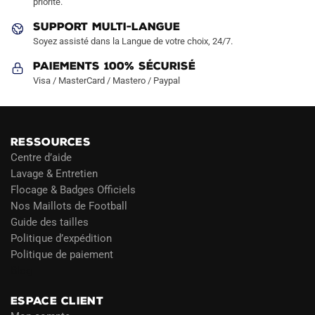
priorité.
du
du
produit
produit
SUPPORT MULTI-LANGUE
Soyez assisté dans la Langue de votre choix, 24/7.
Paiements 100% Sécurisé
Visa / MasterCard / Mastero / Paypal
RESSOURCES
Centre d’aide
Lavage & Entretien
Flocage & Badges Officiels
Nos Maillots de Football
Guide des tailles
Politique d’expédition
Politique de paiement
Blog
ESPACE CLIENT