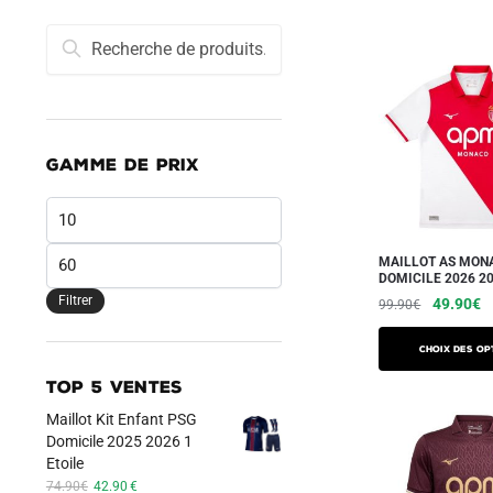
Recherche
Recherche
pour :
GAMME DE PRIX
Prix
min
Prix
MAILLOT AS MON
DOMICILE 2026 2
max
Filtrer
Le
L
49.90
€
99.90
€
prix
pr
Ce
initial
a
Choix des op
produit
était :
es
TOP 5 VENTES
a
99.90€.
4
Maillot Kit Enfant PSG
plusieurs
Domicile 2025 2026 1
variations.
Etoile
Les
Le
Le
74.90
€
42.90
€