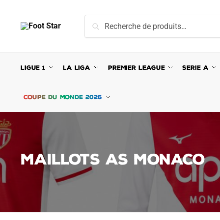
Skip
Skip
to
to
Recherche
Recherche
navigation
content
pour :
LIGUE 1
LA LIGA
PREMIER LEAGUE
SERIE A
COUPE DU MONDE 2026
MAILLOTS AS MONACO