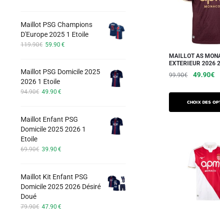
options
prix
prix
initial
actuel
peuvent
Maillot PSG Champions
était :
est :
être
D'Europe 2025 1 Etoile
74.90€.
42.90€.
choisies
Le
Le
119.90
€
59.90
€
prix
prix
sur
MAILLOT AS MON
initial
actuel
EXTERIEUR 2026 
la
Maillot PSG Domicile 2025
était :
est :
Le
L
49.90
€
99.90
€
page
2026 1 Etoile
119.90€.
59.90€.
prix
pr
Ce
Le
Le
du
94.90
€
49.90
€
initial
a
prix
prix
produit
produit
Choix des op
était :
es
initial
actuel
a
99.90€.
4
Maillot Enfant PSG
était :
est :
plusieurs
Domicile 2025 2026 1
94.90€.
49.90€.
Etoile
variations.
Le
Le
69.90
€
39.90
€
Les
prix
prix
options
initial
actuel
Maillot Kit Enfant PSG
peuvent
était :
est :
Domicile 2025 2026 Désiré
69.90€.
39.90€.
être
Doué
choisies
Le
Le
79.90
€
47.90
€
sur
prix
prix