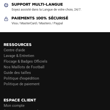
produit
produit
SUPPORT MULTI-LANGUE
Soyez assisté dans la Langue de votre choix, 24/7.
Paiements 100% Sécurisé
Visa / MasterCard / Mastero / Paypal
RESSOURCES
Centre d’aide
Lavage & Entretien
Flocage & Badges Officiels
Nos Maillots de Football
Guide des tailles
Politique d’expédition
Politique de paiement
Blog
ESPACE CLIENT
Mon compte