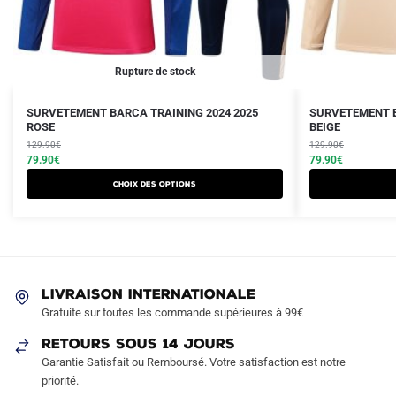
Rupture de stock
Le
Le
Le
Le
Ce
Ce
SURVETEMENT BARCA TRAINING 2024 2025
SURVETEMENT B
prix
prix
ROSE
prix
prix
BEIGE
produit
produit
initial
actuel
initial
actuel
129.90
€
129.90
€
a
a
était :
est :
79.90
€
était :
est :
79.90
€
plusieurs
plusieurs
129.90€.
79.90€.
129.90€.
79.90€.
Choix des options
variations.
variations.
Les
Les
options
options
peuvent
peuvent
être
être
LIVRAISON INTERNATIONALE
choisies
choisies
Gratuite sur toutes les commande supérieures à 99€
sur
sur
RETOURS SOUS 14 JOURS
la
la
Garantie Satisfait ou Remboursé. Votre satisfaction est notre
page
page
priorité.
du
du