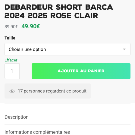
Debardeur Short Barca
2024 2025 Rose Clair
Le
Le
49.90
€
89.90
€
prix
prix
Taille
initial
actuel
était :
est :
89.90€.
49.90€.
Effacer
quantité
Ajouter au panier
de
Debardeur
Short
17 personnes regardent ce produit
Barca
2024
2025
Description
Rose
Clair
Informations complémentaires