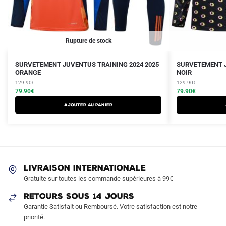
Rupture de stock
Le
Le
Le
Le
Ce
Ce
SURVETEMENT JUVENTUS TRAINING 2024 2025
SURVETEMENT J
prix
prix
ORANGE
prix
prix
NOIR
produit
produit
initial
actuel
initial
actuel
129.90
€
129.90
€
a
a
était :
est :
79.90
€
était :
est :
79.90
€
plusieurs
plusieurs
129.90€.
79.90€.
129.90€.
79.90€.
AJOUTER AU PANIER
variations.
variations.
Les
Les
options
options
peuvent
peuvent
être
être
LIVRAISON INTERNATIONALE
choisies
choisies
Gratuite sur toutes les commande supérieures à 99€
sur
sur
RETOURS SOUS 14 JOURS
la
la
Garantie Satisfait ou Remboursé. Votre satisfaction est notre
page
page
priorité.
du
du