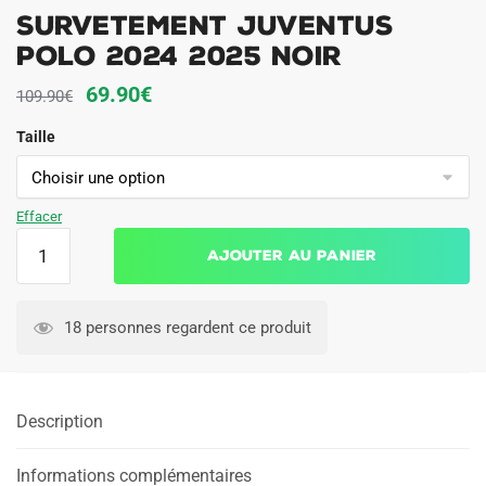
Survetement Juventus
Polo 2024 2025 Noir
Le
Le
69.90
€
109.90
€
prix
prix
Taille
initial
actuel
était :
est :
109.90€.
69.90€.
Effacer
quantité
Ajouter au panier
de
Survetement
Juventus
18 personnes regardent ce produit
Polo
2024
2025
Description
Noir
Informations complémentaires