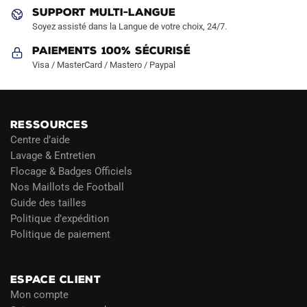
produit
produit
SUPPORT MULTI-LANGUE
Soyez assisté dans la Langue de votre choix, 24/7.
Paiements 100% Sécurisé
Visa / MasterCard / Mastero / Paypal
RESSOURCES
Centre d’aide
Lavage & Entretien
Flocage & Badges Officiels
Nos Maillots de Football
Guide des tailles
Politique d’expédition
Politique de paiement
Blog
ESPACE CLIENT
Mon compte