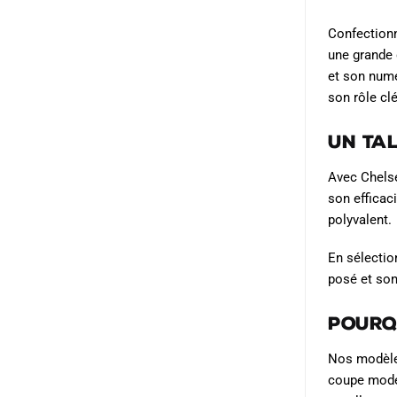
initial
actuel
sur
était :
est :
Confectionn
la
79.90€.
47.90€.
une grande 
page
et son numé
du
son rôle cl
produit
Un tal
Avec Chelse
son efficaci
polyvalent.
En sélectio
posé et son
Pourq
Nos modèles
coupe moder