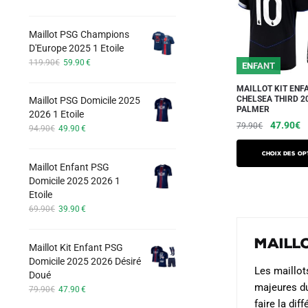
options
prix
prix
initial
actuel
peuvent
Maillot PSG Champions
était :
est :
être
D'Europe 2025 1 Etoile
74.90€.
42.90€.
choisies
Le
Le
119.90
€
59.90
€
ENFANT
prix
prix
sur
initial
actuel
MAILLOT KIT ENF
la
CHELSEA THIRD 2
Maillot PSG Domicile 2025
était :
est :
PALMER
page
2026 1 Etoile
119.90€.
59.90€.
Le
L
47.90
€
79.90
€
Le
Le
du
94.90
€
49.90
€
prix
pr
prix
prix
produit
Ce
initial
a
initial
actuel
Choix des op
produit
Maillot Enfant PSG
était :
est :
était :
es
Domicile 2025 2026 1
a
94.90€.
49.90€.
79.90€.
4
Etoile
plusieurs
Le
Le
69.90
€
39.90
€
variations.
prix
prix
Les
initial
actuel
Maill
Maillot Kit Enfant PSG
était :
est :
options
Domicile 2025 2026 Désiré
69.90€.
39.90€.
peuvent
Les maillots
Doué
être
majeures du 
Le
Le
79.90
€
47.90
€
prix
prix
choisies
faire la di