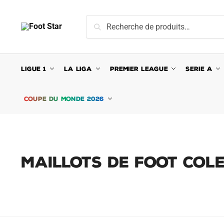
Skip
Skip
to
to
Recherche
Recherche
navigation
content
pour :
LIGUE 1
LA LIGA
PREMIER LEAGUE
SERIE A
COUPE DU MONDE 2026
MAILLOTS DE FOOT COL