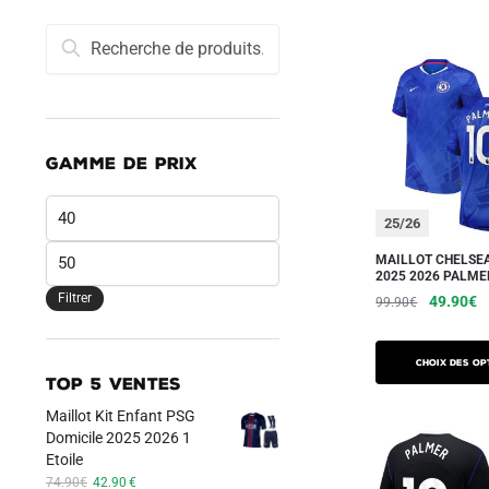
Recherche
Recherche
pour :
GAMME DE PRIX
Prix
25/26
min
Prix
MAILLOT CHELSE
2025 2026 PALME
max
Filtrer
Le
L
49.90
€
99.90
€
prix
pr
Ce
initial
a
produit
Choix des op
était :
es
TOP 5 VENTES
a
99.90€.
4
Maillot Kit Enfant PSG
plusieurs
Domicile 2025 2026 1
variations.
Etoile
Les
Le
Le
74.90
€
42.90
€