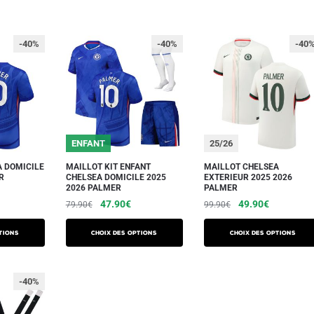
-40%
-40%
-40
ENFANT
25/26
A DOMICILE
MAILLOT KIT ENFANT
MAILLOT CHELSEA
R
CHELSEA DOMICILE 2025
EXTERIEUR 2025 2026
2026 PALMER
PALMER
e
Le
Le
Le
Le
47.90
€
49.90
€
79.90
€
99.90
€
ix
prix
prix
prix
prix
ctuel
Ce
Ce
initial
actuel
initial
actuel
tions
Choix des options
Choix des options
t :
produit
produit
était :
est :
était :
est :
9.90€.
a
a
79.90€.
47.90€.
99.90€.
49.90€.
plusieurs
plusieurs
-40%
variations.
variations.