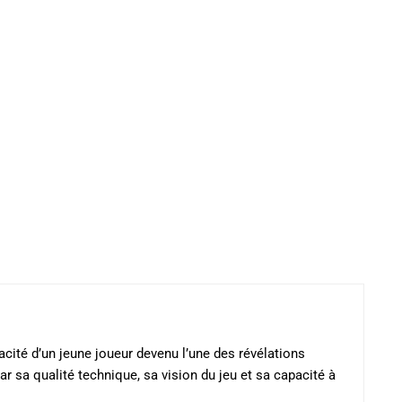
Les
options
options
peuvent
peuvent
être
être
choisies
choisies
sur
sur
la
la
page
page
du
du
produit
produit
icacité d’un jeune joueur devenu l’une des révélations
par sa qualité technique, sa vision du jeu et sa capacité à