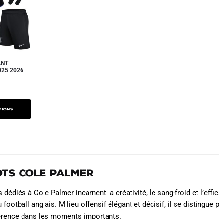
Les
Les
options
options
peuvent
peuvent
être
être
choisies
choisies
sur
sur
ANT
025 2026
la
la
page
page
e
du
du
ix
ctuel
produit
produit
tions
t :
7.90€.
ots Cole Palmer
 dédiés à Cole Palmer incarnent la créativité, le sang-froid et l’eff
football anglais. Milieu offensif élégant et décisif, il se distingue 
fférence dans les moments importants.