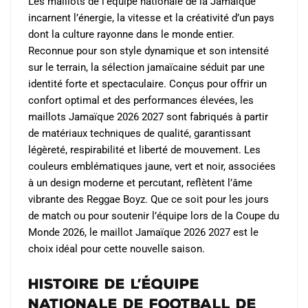
Les maillots de l’équipe nationale de la Jamaïque
page
page
incarnent l’énergie, la vitesse et la créativité d’un pays
du
du
dont la culture rayonne dans le monde entier.
produit
produit
Reconnue pour son style dynamique et son intensité
sur le terrain, la sélection jamaïcaine séduit par une
identité forte et spectaculaire. Conçus pour offrir un
confort optimal et des performances élevées, les
maillots Jamaïque 2026 2027 sont fabriqués à partir
de matériaux techniques de qualité, garantissant
légèreté, respirabilité et liberté de mouvement. Les
couleurs emblématiques jaune, vert et noir, associées
à un design moderne et percutant, reflètent l’âme
vibrante des Reggae Boyz. Que ce soit pour les jours
de match ou pour soutenir l’équipe lors de la Coupe du
Monde 2026, le maillot Jamaïque 2026 2027 est le
choix idéal pour cette nouvelle saison.
Histoire de l’Équipe
Nationale de Football de