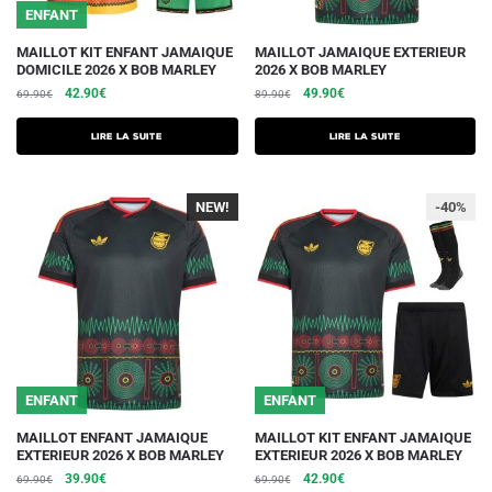
du
du
ENFANT
produit
produit
MAILLOT KIT ENFANT JAMAIQUE
MAILLOT JAMAIQUE EXTERIEUR
DOMICILE 2026 X BOB MARLEY
2026 X BOB MARLEY
Le
Le
Le
Le
42.90
€
49.90
€
69.90
€
89.90
€
prix
prix
prix
prix
initial
actuel
initial
actuel
Lire la suite
Lire la suite
était :
est :
était :
est :
69.90€.
42.90€.
89.90€.
49.90€.
NEW!
-40%
-40%
ENFANT
ENFANT
Ce
Ce
MAILLOT ENFANT JAMAIQUE
MAILLOT KIT ENFANT JAMAIQUE
EXTERIEUR 2026 X BOB MARLEY
EXTERIEUR 2026 X BOB MARLEY
produit
produit
Le
Le
Le
Le
39.90
€
42.90
€
69.90
€
69.90
€
a
a