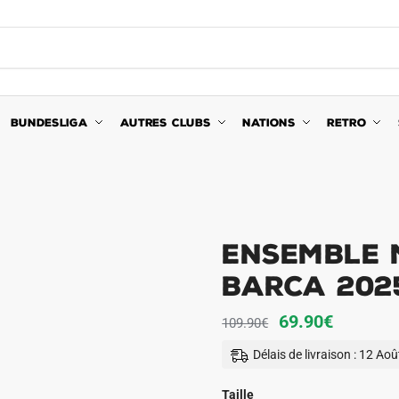
BUNDESLIGA
AUTRES CLUBS
NATIONS
RETRO
Ensemble 
Barca 202
Le
Le
69.90
€
109.90
€
prix
prix
Délais de livraison : 12 Ao
initial
actuel
était :
est :
Taille