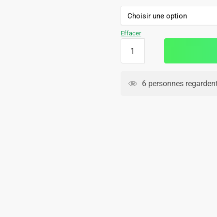
109.90€.
69.90€.
Effacer
quantité
de
Ensemble
Maillot
6 personnes regardent
Short
Barca
2025
2026
Rose
Clair