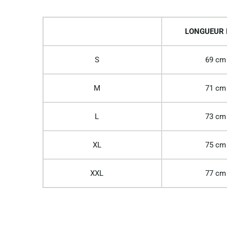
LONGUEUR
S
69 cm
M
71 cm
L
73 cm
XL
75 cm
XXL
77 cm