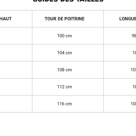
 HAUT
TOUR DE POITRINE
LONGUE
100 cm
98
104 cm
1
108 cm
10
112 cm
1
116 cm
10