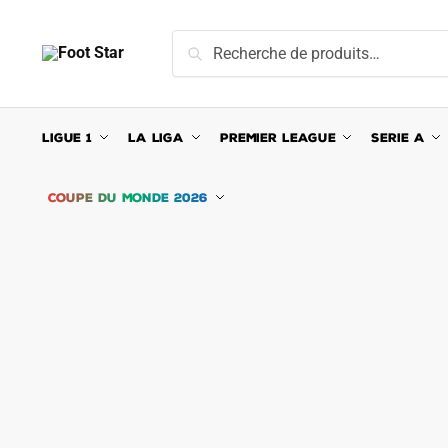
Skip
Skip
to
to
Recherche
Recherche
navigation
content
pour :
LIGUE 1
LA LIGA
PREMIER LEAGUE
SERIE A
COUPE DU MONDE 2026