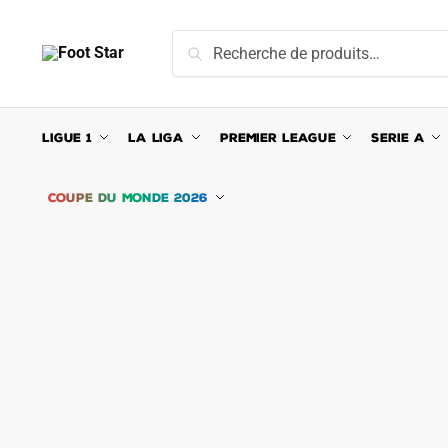
Skip
Skip
to
to
Recherche
Recherche
navigation
content
pour :
LIGUE 1
LA LIGA
PREMIER LEAGUE
SERIE A
COUPE DU MONDE 2026