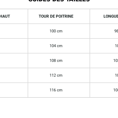
 HAUT
TOUR DE POITRINE
LONGUE
100 cm
98
104 cm
1
108 cm
10
112 cm
1
116 cm
10