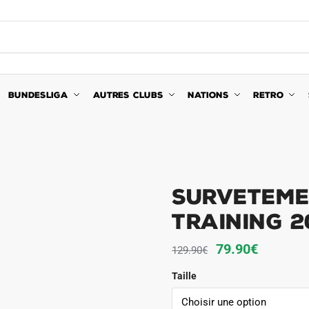
BUNDESLIGA
AUTRES CLUBS
NATIONS
RETRO
Surveteme
Training 2
Le
Le
79.90
€
129.90
€
prix
prix
Taille
initial
actuel
était :
est :