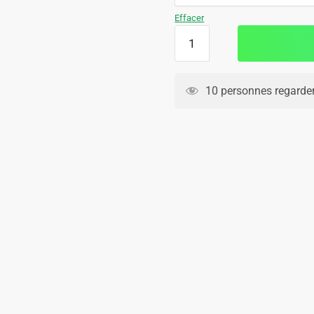
129.90€.
79.90€.
Effacer
quantité
de
Survetement
Barca
10 personnes regarden
Training
2024
2025
Bleu
Ciel