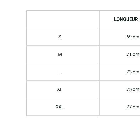
LONGUEUR
S
69 cm
M
71 cm
L
73 cm
XL
75 cm
XXL
77 cm