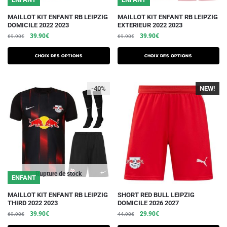
produit
produit
Ce
Ce
MAILLOT KIT ENFANT RB LEIPZIG
MAILLOT KIT ENFANT RB LEIPZIG
DOMICILE 2022 2023
EXTERIEUR 2022 2023
produit
produit
Le
Le
Le
Le
39.90
€
39.90
€
69.90
€
69.90
€
a
a
prix
prix
prix
prix
plusieurs
plusieurs
initial
actuel
initial
actuel
Choix des options
Choix des options
variations.
était :
est :
variations.
était :
est :
69.90€.
39.90€.
69.90€.
39.90€.
Les
Les
-40%
NEW!
options
options
peuvent
peuvent
être
être
choisies
choisies
sur
sur
la
la
page
page
du
du
Rupture de stock
ENFANT
produit
produit
Ce
Ce
MAILLOT KIT ENFANT RB LEIPZIG
SHORT RED BULL LEIPZIG
THIRD 2022 2023
DOMICILE 2026 2027
produit
produit
Le
Le
Le
Le
39.90
€
29.90
€
69.90
€
44.90
€
a
a
prix
prix
prix
prix