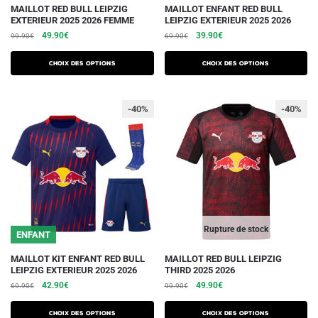
Ce
Ce
MAILLOT RED BULL LEIPZIG
MAILLOT ENFANT RED BULL
EXTERIEUR 2025 2026 FEMME
LEIPZIG EXTERIEUR 2025 2026
produit
produit
Le
Le
Le
Le
49.90
€
39.90
€
99.90
€
69.90
€
a
a
prix
prix
prix
prix
plusieurs
plusieurs
initial
actuel
initial
actuel
Choix des options
Choix des options
variations.
était :
est :
variations.
était :
est :
99.90€.
49.90€.
69.90€.
39.90€.
Les
Les
-40%
-40%
options
options
peuvent
peuvent
être
être
choisies
choisies
sur
sur
la
la
page
page
du
du
Rupture de stock
ENFANT
produit
produit
Ce
Ce
MAILLOT KIT ENFANT RED BULL
MAILLOT RED BULL LEIPZIG
LEIPZIG EXTERIEUR 2025 2026
THIRD 2025 2026
produit
produit
Le
Le
Le
Le
42.90
€
49.90
€
69.90
€
99.90
€
a
a
prix
prix
prix
prix
plusieurs
plusieurs
initial
actuel
initial
actuel
Choix des options
Choix des options