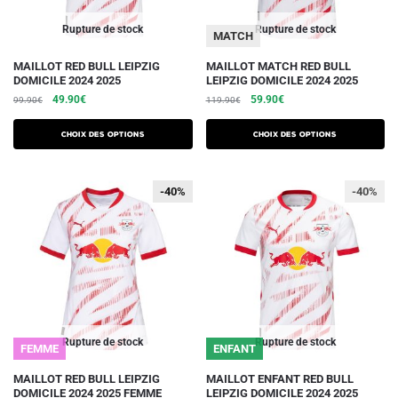
page
page
du
du
Rupture de stock
Rupture de stock
MATCH
produit
produit
Ce
Ce
MAILLOT RED BULL LEIPZIG
MAILLOT MATCH RED BULL
DOMICILE 2024 2025
LEIPZIG DOMICILE 2024 2025
produit
produit
Le
Le
Le
Le
49.90
€
59.90
€
99.90
€
119.90
€
a
a
prix
prix
prix
prix
plusieurs
plusieurs
initial
actuel
initial
actuel
Choix des options
Choix des options
variations.
était :
est :
variations.
était :
est :
99.90€.
49.90€.
119.90€.
59.90€.
Les
Les
-40%
-40%
-40%
options
options
peuvent
peuvent
être
être
choisies
choisies
sur
sur
la
la
page
page
du
du
Rupture de stock
Rupture de stock
FEMME
ENFANT
produit
produit
Ce
Ce
MAILLOT RED BULL LEIPZIG
MAILLOT ENFANT RED BULL
DOMICILE 2024 2025 FEMME
LEIPZIG DOMICILE 2024 2025