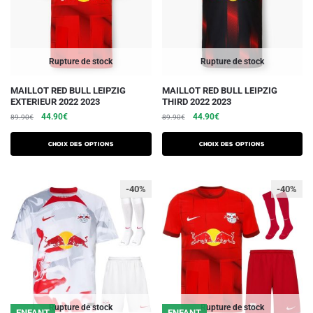
sur
sur
la
la
page
page
du
du
Rupture de stock
Rupture de stock
produit
produit
Ce
Ce
MAILLOT RED BULL LEIPZIG
MAILLOT RED BULL LEIPZIG
EXTERIEUR 2022 2023
THIRD 2022 2023
produit
produit
Le
Le
Le
Le
44.90
€
44.90
€
89.90
€
89.90
€
a
a
prix
prix
prix
prix
plusieurs
plusieurs
initial
actuel
initial
actuel
Choix des options
Choix des options
variations.
était :
est :
variations.
était :
est :
89.90€.
44.90€.
89.90€.
44.90€.
Les
Les
-40%
-40%
options
options
peuvent
peuvent
être
être
choisies
choisies
sur
sur
la
la
page
page
du
du
Rupture de stock
Rupture de stock
ENFANT
ENFANT