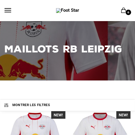
Skip
Skip
to
to
0
navigation
content
MAILLOTS RB LEIPZIG
MONTRER LES FILTRES
NEW!
-40%
NEW!
-40%