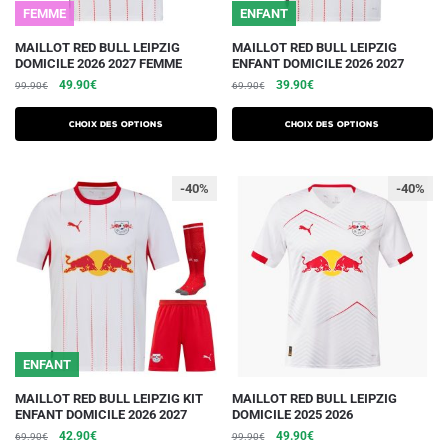
du
du
FEMME
ENFANT
produit
produit
Ce
Ce
MAILLOT RED BULL LEIPZIG
MAILLOT RED BULL LEIPZIG
DOMICILE 2026 2027 FEMME
ENFANT DOMICILE 2026 2027
produit
produit
Le
Le
Le
Le
49.90
€
39.90
€
99.90
€
69.90
€
a
a
prix
prix
prix
prix
plusieurs
plusieurs
initial
actuel
initial
actuel
Choix des options
Choix des options
variations.
était :
est :
variations.
était :
est :
99.90€.
49.90€.
69.90€.
39.90€.
Les
Les
-40%
-40%
options
options
peuvent
peuvent
être
être
choisies
choisies
sur
sur
la
la
page
page
du
du
ENFANT
produit
produit
Ce
Ce
MAILLOT RED BULL LEIPZIG KIT
MAILLOT RED BULL LEIPZIG
ENFANT DOMICILE 2026 2027
DOMICILE 2025 2026
produit
produit
Le
Le
Le
Le
42.90
€
49.90
€
69.90
€
99.90
€
a
a