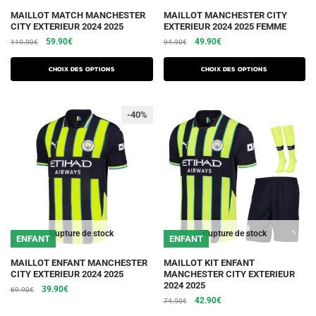
Ce
Ce
MAILLOT MATCH MANCHESTER
MAILLOT MANCHESTER CITY
CITY EXTERIEUR 2024 2025
EXTERIEUR 2024 2025 FEMME
produit
produit
Le
Le
Le
Le
59.90
€
49.90
€
119.90
€
94.90
€
a
a
prix
prix
prix
prix
plusieurs
plusieurs
initial
actuel
initial
actuel
Choix des options
Choix des options
variations.
était :
est :
variations.
était :
est :
119.90€.
59.90€.
94.90€.
49.90€.
Les
Les
-40%
options
options
peuvent
peuvent
être
être
choisies
choisies
sur
sur
la
la
page
page
du
du
Rupture de stock
Rupture de stock
ENFANT
ENFANT
produit
produit
Ce
Ce
MAILLOT ENFANT MANCHESTER
MAILLOT KIT ENFANT
CITY EXTERIEUR 2024 2025
MANCHESTER CITY EXTERIEUR
produit
produit
2024 2025
Le
Le
39.90
€
69.90
€
a
a
Le
Le
42.90
€
prix
prix
74.90
€
plusieurs
plusieurs
prix
prix
initial
actuel