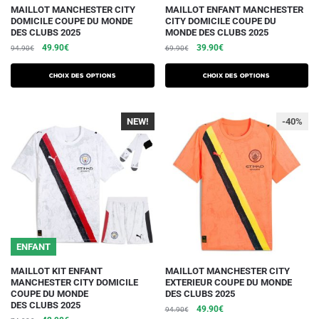
Ce
Ce
MAILLOT MANCHESTER CITY
MAILLOT ENFANT MANCHESTER
DOMICILE COUPE DU MONDE
CITY DOMICILE COUPE DU
produit
produit
DES CLUBS 2025
MONDE DES CLUBS 2025
a
a
Le
Le
Le
Le
49.90
€
39.90
€
94.90
€
69.90
€
plusieurs
plusieurs
prix
prix
prix
prix
initial
actuel
initial
actuel
variations.
variations.
Choix des options
Choix des options
était :
est :
était :
est :
Les
Les
94.90€.
49.90€.
69.90€.
39.90€.
options
options
NEW!
-40%
peuvent
peuvent
être
être
choisies
choisies
sur
sur
la
la
page
page
du
du
ENFANT
produit
produit
Ce
Ce
MAILLOT KIT ENFANT
MAILLOT MANCHESTER CITY
MANCHESTER CITY DOMICILE
EXTERIEUR COUPE DU MONDE
produit
produit
COUPE DU MONDE
DES CLUBS 2025
a
a
DES CLUBS 2025
Le
Le
49.90
€
94.90
€