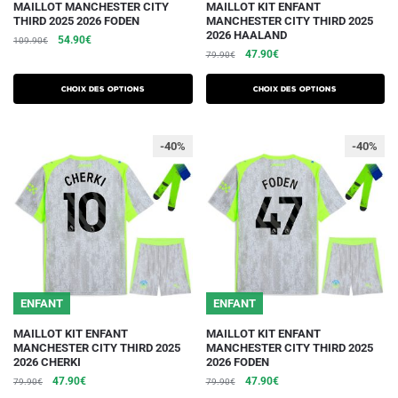
Ce
Ce
MAILLOT MANCHESTER CITY
MAILLOT KIT ENFANT
THIRD 2025 2026 FODEN
MANCHESTER CITY THIRD 2025
produit
produit
2026 HAALAND
Le
Le
54.90
€
109.90
€
a
a
Le
Le
47.90
€
prix
prix
79.90
€
plusieurs
plusieurs
prix
prix
initial
actuel
initial
actuel
variations.
était :
est :
variations.
Choix des options
Choix des options
était :
est :
109.90€.
54.90€.
Les
Les
79.90€.
47.90€.
options
options
-40%
-40%
peuvent
peuvent
être
être
choisies
choisies
sur
sur
la
la
page
page
du
du
ENFANT
ENFANT
produit
produit
Ce
Ce
MAILLOT KIT ENFANT
MAILLOT KIT ENFANT
MANCHESTER CITY THIRD 2025
MANCHESTER CITY THIRD 2025
produit
produit
2026 CHERKI
2026 FODEN
a
a
Le
Le
Le
Le
47.90
€
47.90
€
79.90
€
79.90
€
plusieurs
plusieurs
prix
prix
prix
prix