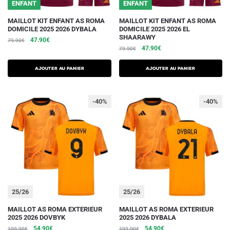
du
du
ENFANT
ENFANT
produit
produit
Ce
Ce
MAILLOT KIT ENFANT AS ROMA
MAILLOT KIT ENFANT AS ROMA
DOMICILE 2025 2026 DYBALA
DOMICILE 2025 2026 EL
produit
produit
SHAARAWY
Le
Le
47.90
€
79.90
€
a
a
Le
Le
47.90
€
prix
prix
79.90
€
plusieurs
plusieurs
prix
prix
initial
actuel
initial
actuel
variations.
était :
est :
variations.
AJOUTER AU PANIER
AJOUTER AU PANIER
était :
est :
79.90€.
47.90€.
Les
Les
79.90€.
47.90€.
options
options
-40%
-40%
peuvent
peuvent
être
être
choisies
choisies
sur
sur
la
la
page
page
du
du
25/26
25/26
produit
produit
Ce
Ce
MAILLOT AS ROMA EXTERIEUR
MAILLOT AS ROMA EXTERIEUR
2025 2026 DOVBYK
2025 2026 DYBALA
produit
produit
Le
Le
Le
Le
54.90
€
54.90
€
109.90
€
109.90
€