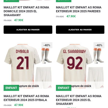
produit
produit
Ce
Ce
MAILLOT KIT ENFANT AS ROMA
MAILLOT KIT ENFANT AS ROMA
DOMICILE 2024 2025 EL
EXTERIEUR 2024 2025 PAREDES
produit
produit
SHAARAWY
Le
Le
47.90
€
79.90
€
a
a
Le
Le
47.90
€
79.90
€
prix
prix
plusieurs
plusieurs
prix
prix
initial
actuel
initial
actuel
variations.
variations.
était :
est :
AJOUTER AU PANIER
AJOUTER AU PANIER
était :
est :
79.90€.
47.90€.
Les
Les
79.90€.
47.90€.
options
options
-40%
-40%
peuvent
peuvent
être
être
choisies
choisies
sur
sur
la
la
page
page
du
du
Rupture de stock
Rupture de stock
ENFANT
ENFANT
produit
produit
Ce
Ce
MAILLOT KIT ENFANT AS ROMA
MAILLOT KIT ENFANT AS ROMA
EXTERIEUR 2024 2025 DYBALA
EXTERIEUR 2024 2025 EL
produit
produit
SHAARAWY
Le
Le
47.90
€
79.90
€
a
a