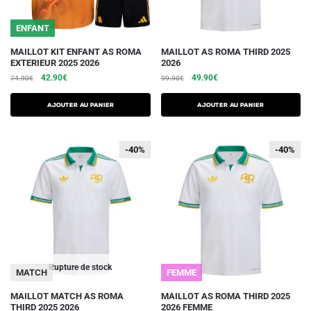
page
page
du
du
ENFANT
produit
produit
Ce
Ce
MAILLOT KIT ENFANT AS ROMA
MAILLOT AS ROMA THIRD 2025
EXTERIEUR 2025 2026
2026
produit
produit
Le
Le
Le
Le
42.90
€
49.90
€
74.90
€
99.90
€
a
a
prix
prix
prix
prix
plusieurs
plusieurs
initial
actuel
initial
actuel
AJOUTER AU PANIER
AJOUTER AU PANIER
variations.
était :
est :
variations.
était :
est :
74.90€.
42.90€.
99.90€.
49.90€.
Les
Les
-40%
-40%
-40%
-40%
options
options
peuvent
peuvent
être
être
choisies
choisies
sur
sur
la
la
page
page
du
du
Rupture de stock
MATCH
FEMME
produit
produit
Ce
Ce
MAILLOT MATCH AS ROMA
MAILLOT AS ROMA THIRD 2025
THIRD 2025 2026
2026 FEMME