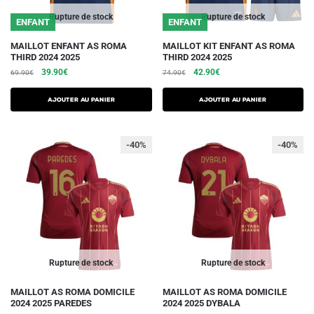
page
page
du
du
Rupture de stock
Rupture de stock
ENFANT
ENFANT
produit
produit
Ce
Ce
MAILLOT ENFANT AS ROMA
MAILLOT KIT ENFANT AS ROMA
THIRD 2024 2025
THIRD 2024 2025
produit
produit
Le
Le
Le
Le
39.90
€
42.90
€
69.90
€
74.90
€
a
a
prix
prix
prix
prix
plusieurs
plusieurs
initial
actuel
initial
actuel
AJOUTER AU PANIER
AJOUTER AU PANIER
variations.
était :
est :
variations.
était :
est :
69.90€.
39.90€.
74.90€.
42.90€.
Les
Les
-40%
-40%
options
options
peuvent
peuvent
être
être
choisies
choisies
sur
sur
la
la
page
page
du
du
Rupture de stock
Rupture de stock
produit
produit
Ce
Ce
MAILLOT AS ROMA DOMICILE
MAILLOT AS ROMA DOMICILE
2024 2025 PAREDES
2024 2025 DYBALA
produit
produit