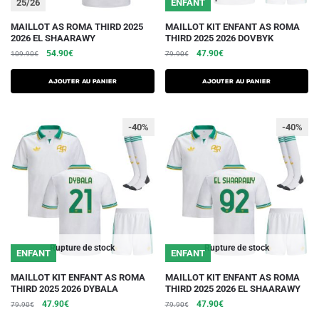
25/26
ENFANT
produit
produit
Ce
Ce
MAILLOT AS ROMA THIRD 2025
MAILLOT KIT ENFANT AS ROMA
2026 EL SHAARAWY
THIRD 2025 2026 DOVBYK
produit
produit
Le
Le
Le
Le
54.90
€
47.90
€
109.90
€
79.90
€
a
a
prix
prix
prix
prix
plusieurs
plusieurs
initial
actuel
initial
actuel
AJOUTER AU PANIER
AJOUTER AU PANIER
variations.
était :
est :
variations.
était :
est :
109.90€.
54.90€.
79.90€.
47.90€.
Les
Les
-40%
-40%
options
options
peuvent
peuvent
être
être
choisies
choisies
sur
sur
la
la
page
page
du
du
Rupture de stock
Rupture de stock
ENFANT
ENFANT
produit
produit
Ce
Ce
MAILLOT KIT ENFANT AS ROMA
MAILLOT KIT ENFANT AS ROMA
THIRD 2025 2026 DYBALA
THIRD 2025 2026 EL SHAARAWY
produit
produit
Le
Le
Le
Le
47.90
€
47.90
€
79.90
€
79.90
€
a
a
prix
prix
prix
prix