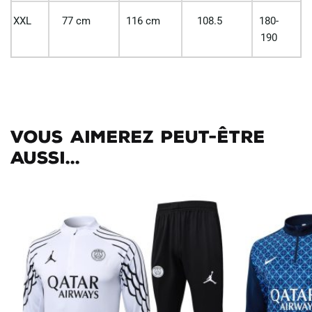
XXL
77 cm
116 cm
108.5
180-
190
Vous aimerez peut-être
aussi...