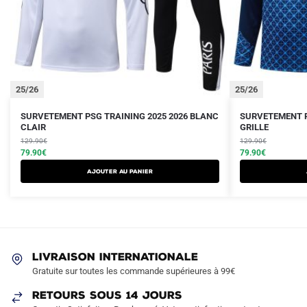
25/26
25/26
Le
Le
Le
Le
Ce
Ce
SURVETEMENT PSG TRAINING 2025 2026 BLANC
SURVETEMENT P
prix
prix
CLAIR
prix
prix
GRILLE
produit
produit
initial
actuel
initial
actuel
129.90
€
129.90
€
a
a
était :
est :
79.90
€
était :
est :
79.90
€
plusieurs
plusieurs
129.90€.
79.90€.
129.90€.
79.90€.
AJOUTER AU PANIER
variations.
variations.
Les
Les
options
options
peuvent
peuvent
être
être
LIVRAISON INTERNATIONALE
choisies
choisies
Gratuite sur toutes les commande supérieures à 99€
sur
sur
RETOURS SOUS 14 JOURS
la
la