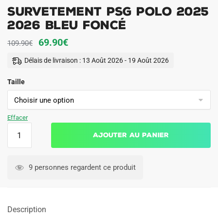
Survetement PSG Polo 2025
2026 Bleu Foncé
Le
Le
69.90
€
109.90
€
prix
prix
Délais de livraison : 13 Août 2026 - 19 Août 2026
initial
actuel
Taille
était :
est :
109.90€.
69.90€.
Effacer
quantité
Ajouter au panier
de
Survetement
PSG
9 personnes regardent ce produit
Polo
2025
2026
Description
Bleu