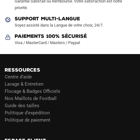
Garantie Satisfait ou Remboursé. Votre satisfaction est notre
page
page
priorité.
du
du
produit
produit
SUPPORT MULTI-LANGUE
Soyez assisté dans la Langue de votre choix, 24/7.
Paiements 100% Sécurisé
Visa / MasterCard / Mastero / Paypal
RESSOURCES
Centre d’aide
Lavage & Entretien
Flocage & Badges Officiels
Nos Maillots de Football
Guide des tailles
Politique d’expédition
Politique de paiement
Blog