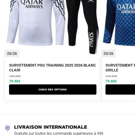
25/26
25/26
Le
Le
Le
Le
Ce
Ce
SURVETEMENT PSG TRAINING 2025 2026 BLANC
SURVETEMENT P
prix
prix
CLAIR
prix
prix
GRILLE
produit
produit
initial
actuel
initial
actuel
129.90
€
129.90
€
a
a
était :
est :
79.90
€
était :
est :
79.90
€
plusieurs
plusieurs
129.90€.
79.90€.
129.90€.
79.90€.
Choix des options
variations.
variations.
Les
Les
options
options
peuvent
peuvent
être
être
LIVRAISON INTERNATIONALE
choisies
choisies
Gratuite sur toutes les commande supérieures à 99€