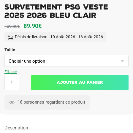
Survetement PSG Veste
2025 2026 Bleu Clair
Le
Le
89.90
€
139.90
€
prix
prix
Délais de livraison : 10 Août 2026 - 16 Août 2026
initial
actuel
Taille
était :
est :
139.90€.
89.90€.
Effacer
quantité
Ajouter au panier
de
Survetement
PSG
16 personnes regardent ce produit
Veste
2025
2026
Description
Bleu