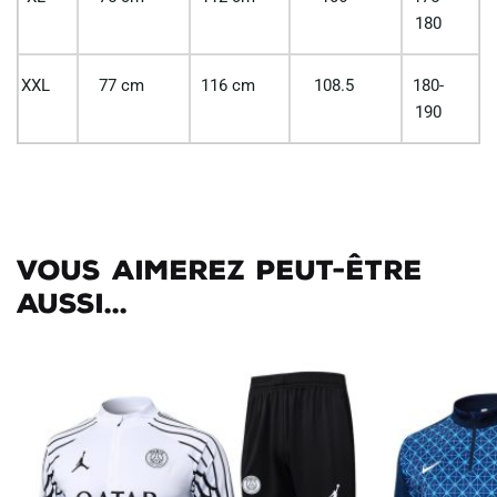
180
XXL
77 cm
116 cm
108.5
180-
190
Vous aimerez peut-être
aussi...