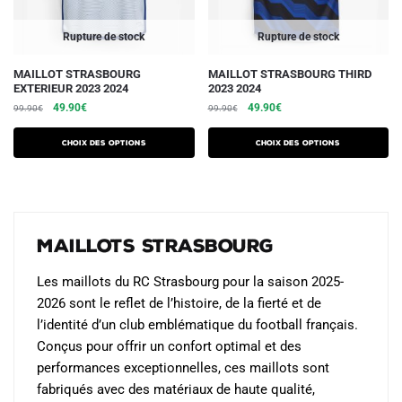
page
page
du
du
Rupture de stock
Rupture de stock
produit
produit
Ce
Ce
MAILLOT STRASBOURG
MAILLOT STRASBOURG THIRD
EXTERIEUR 2023 2024
2023 2024
produit
produit
Le
Le
Le
Le
49.90
€
49.90
€
99.90
€
99.90
€
a
a
prix
prix
prix
prix
plusieurs
plusieurs
initial
actuel
initial
actuel
Choix des options
Choix des options
variations.
était :
est :
variations.
était :
est :
99.90€.
49.90€.
99.90€.
49.90€.
Les
Les
options
options
peuvent
peuvent
Maillots Strasbourg
être
être
choisies
choisies
Les maillots du RC Strasbourg pour la saison 2025-
sur
sur
2026 sont le reflet de l’histoire, de la fierté et de
la
la
l’identité d’un club emblématique du football français.
page
page
Conçus pour offrir un confort optimal et des
du
du
performances exceptionnelles, ces maillots sont
produit
produit
fabriqués avec des matériaux de haute qualité,