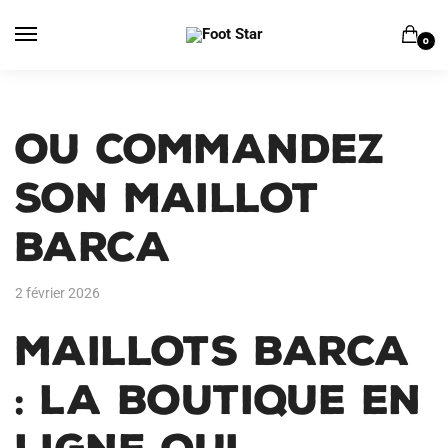
Skip
Skip
to
to
0
navigation
content
Ou commandez
son maillot
barca
2 février 2026
Maillots Barca
: la boutique en