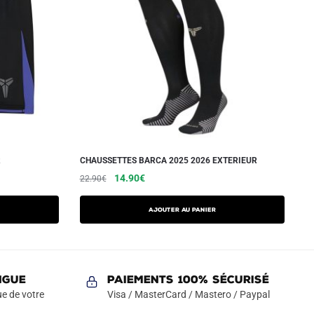
R
CHAUSSETTES BARCA 2025 2026 EXTERIEUR
Le
Le
14.90
€
22.90
€
prix
prix
initial
actuel
Ajouter au panier
était :
est :
22.90€.
14.90€.
NGUE
Paiements 100% Sécurisé
e de votre
Visa / MasterCard / Mastero / Paypal