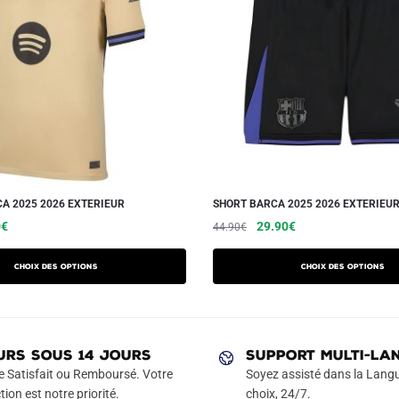
A 2025 2026 EXTERIEUR
SHORT BARCA 2025 2026 EXTERIEU
Le
Ce
Le
Le
Ce
0
€
29.90
€
44.90
€
prix
prix
prix
produit
produit
actuel
initial
actuel
a
a
Choix des options
Choix des options
est :
était :
est :
plusieurs
plusieurs
€.
49.90€.
44.90€.
29.90€.
variations.
variations.
Les
Les
URS SOUS 14 JOURS
SUPPORT MULTI-LA
options
options
e Satisfait ou Remboursé. Votre
Soyez assisté dans la Langu
peuvent
peuvent
tion est notre priorité.
choix, 24/7.