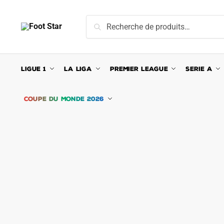
Skip
Skip
to
to
Recherche
Recherche
navigation
content
pour :
LIGUE 1
LA LIGA
PREMIER LEAGUE
SERIE A
COUPE DU MONDE 2026