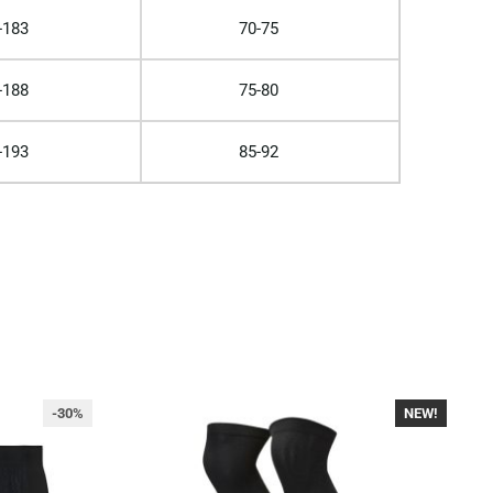
-183
70-75
-188
75-80
-193
85-92
-30%
NEW!
-30%