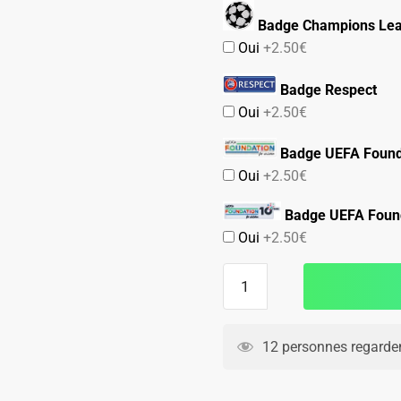
Badge Champions Le
Oui
+2.50€
Badge Respect
Oui
+2.50€
Badge UEFA Found
Oui
+2.50€
Badge UEFA Found
Oui
+2.50€
quantité
de
Maillot
Barca
12 personnes regarden
2025
2026