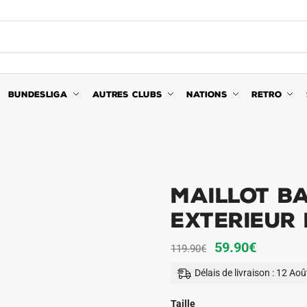
BUNDESLIGA
AUTRES CLUBS
NATIONS
RETRO
Maillot B
Exterieur
Le
Le
59.90
€
119.90
€
prix
prix
Délais de livraison : 12 Ao
initial
actuel
était :
est :
Taille