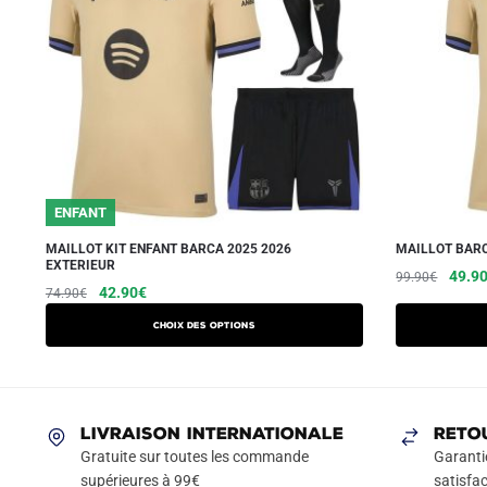
ENFANT
MAILLOT KIT ENFANT BARCA 2025 2026
MAILLOT BARC
EXTERIEUR
Le
49.9
99.90
€
Le
Le
Ce
42.90
€
74.90
€
prix
prix
prix
produit
initial
Choix des options
initial
actuel
a
était :
était :
est :
99.90
plusieurs
74.90€.
42.90€.
variations.
Les
LIVRAISON INTERNATIONALE
RETO
options
Gratuite sur toutes les commande
Garanti
peuvent
supérieures à 99€
satisfac