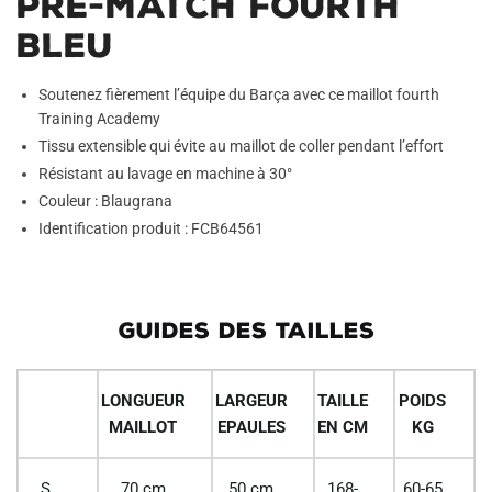
Pre-Match Fourth
Bleu
Soutenez fièrement l’équipe du Barça avec ce maillot fourth
Training Academy
Tissu extensible qui évite au maillot de coller pendant l’effort
Résistant au lavage en machine à 30°
Couleur : Blaugrana
Identification produit : FCB64561
GUIDES DES TAILLES
LONGUEUR
LARGEUR
TAILLE
POIDS
MAILLOT
EPAULES
EN CM
KG
S
70 cm
50 cm
168-
60-65