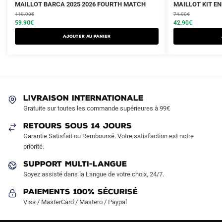
Le
Le
Le
Le
Ce
Ce
MAILLOT BARCA 2025 2026 FOURTH MATCH
MAILLOT KIT E
prix
prix
prix
prix
produit
119.90
€
produit
74.90
€
initial
actuel
initial
actuel
59.90
€
42.90
€
a
a
était :
est :
était :
est :
AJOUTER AU PANIER
plusieurs
plusieurs
119.90€.
59.90€.
74.90€.
42.90€.
variations.
variations.
Les
Les
options
options
peuvent
peuvent
LIVRAISON INTERNATIONALE
être
être
Gratuite sur toutes les commande supérieures à 99€
choisies
choisies
sur
sur
RETOURS SOUS 14 JOURS
la
la
Garantie Satisfait ou Remboursé. Votre satisfaction est notre
page
page
priorité.
du
du
SUPPORT MULTI-LANGUE
produit
produit
Soyez assisté dans la Langue de votre choix, 24/7.
Paiements 100% Sécurisé
Visa / MasterCard / Mastero / Paypal