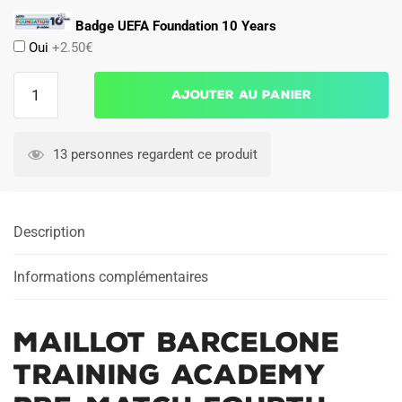
Badge UEFA Foundation 10 Years
Oui
+2.50€
quantité
Ajouter au panier
de
Maillot
Barcelone
13 personnes regardent ce produit
Training
Academy
Pre-
Description
Match
Fourth
Bleu
Informations complémentaires
Maillot Barcelone
Training Academy