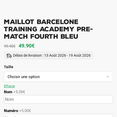
Maillot Barcelone
Training Academy Pre-
Match Fourth Bleu
Le
Le
49.90
€
99.90
€
prix
prix
Délais de livraison : 13 Août 2026 - 19 Août 2026
initial
actuel
Taille
était :
est :
99.90€.
49.90€.
Effacer
Nom
+5.00€
Numéro
+5.00€