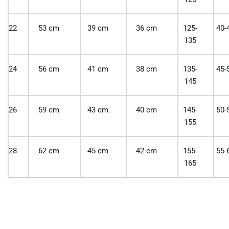
22
53 cm
39 cm
36 cm
125-
40-
135
24
56 cm
41 cm
38 cm
135-
45-
145
26
59 cm
43 cm
40 cm
145-
50-
155
28
62 cm
45 cm
42 cm
155-
55-
165