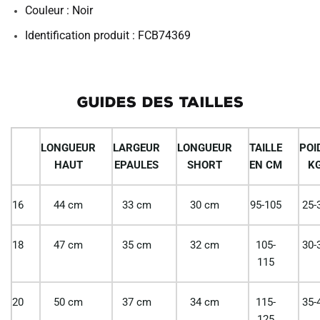
Couleur : Noir
Identification produit : FCB74369
GUIDES DES TAILLES
LONGUEUR
LARGEUR
LONGUEUR
TAILLE
POI
HAUT
EPAULES
SHORT
EN CM
K
16
44 cm
33 cm
30 cm
95-105
25-
18
47 cm
35 cm
32 cm
105-
30-
115
20
50 cm
37 cm
34 cm
115-
35-
125