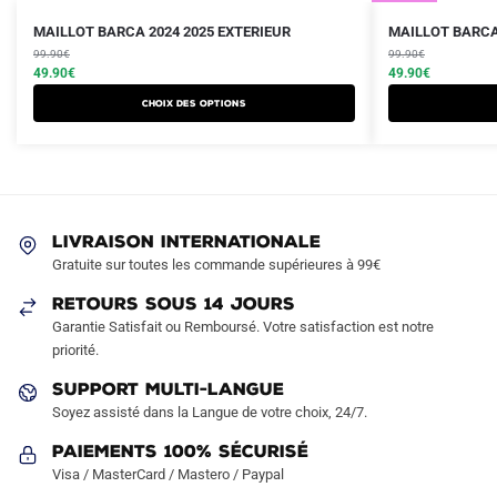
Le
Le
Le
Le
Ce
Ce
MAILLOT BARCA 2024 2025 EXTERIEUR
MAILLOT BARCA
prix
prix
prix
prix
produit
99.90
€
produit
99.90
€
initial
actuel
initial
actuel
49.90
€
49.90
€
a
a
était :
est :
était :
est :
Choix des options
plusieurs
plusieurs
99.90€.
49.90€.
99.90€.
49.90€.
variations.
variations.
Les
Les
options
options
peuvent
peuvent
LIVRAISON INTERNATIONALE
être
être
Gratuite sur toutes les commande supérieures à 99€
choisies
choisies
sur
sur
RETOURS SOUS 14 JOURS
la
la
Garantie Satisfait ou Remboursé. Votre satisfaction est notre
page
page
priorité.
du
du
SUPPORT MULTI-LANGUE
produit
produit
Soyez assisté dans la Langue de votre choix, 24/7.
Paiements 100% Sécurisé
Visa / MasterCard / Mastero / Paypal