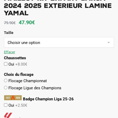
2024 2025 Exterieur Lamine
Yamal
Le
Le
47.90
€
79.90
€
prix
prix
Taille
initial
actuel
était :
est :
79.90€.
47.90€.
Effacer
Chaussettes
Oui
+8.00€
Choix du flocage
Flocage Championnat
Flocage Ligue des Champions
Badge Champion Liga 25-26
Oui
+2.50€