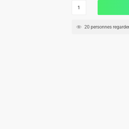
quantité
de
Short
Barca
20 personnes regarden
2024
2025
Third