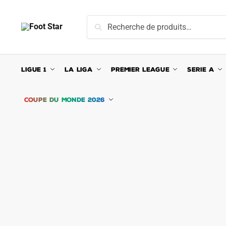
Skip
Skip
to
to
Recherche
Recherche
navigation
content
pour :
LIGUE 1
LA LIGA
PREMIER LEAGUE
SERIE A
COUPE DU MONDE 2026