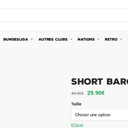
BUNDESLIGA
AUTRES CLUBS
NATIONS
RETRO
Short Bar
Le
Le
29.90
€
44.90
€
prix
prix
Taille
initial
actuel
était :
est :
44.90€.
29.90€.
Effacer